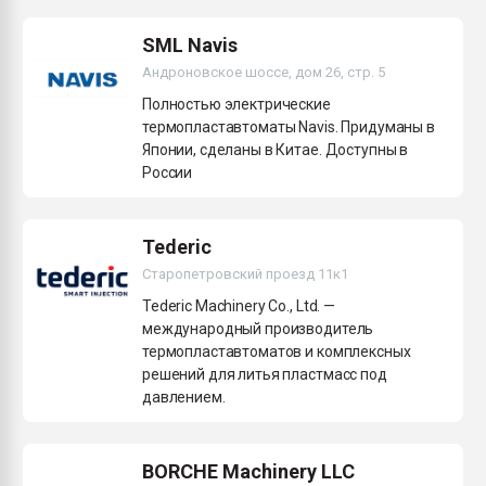
Всё, что касается выду
бутылок
SML Navis
Андроновское шоссе, дом 26, стр. 5
ПЕРЕЙТИ НА 
Полностью электрические
термопластавтоматы Navis. Придуманы в
Японии, сделаны в Китае. Доступны в
России
Tederic
Старопетровский проезд 11к1
Tederic Machinery Co., Ltd. —
международный производитель
термопластавтоматов и комплексных
решений для литья пластмасс под
давлением.
BORCHE Machinery LLC