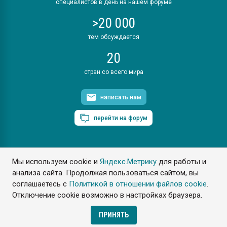
специалистов в день на нашем форуме
>20 000
тем обсуждается
20
стран со всего мира
написать нам
перейти на форум
Мы используем cookie и
Яндекс.Метрику
для работы и
ПластЭксперт © 2006. Все права защищены
анализа сайта. Продолжая пользоваться сайтом, вы
Разрешается копирование материалов сайта с обязательной
ссылкой на www.e-plastic.ru
соглашаетесь с
Политикой в отношении файлов cookie
.
Отключение cookie возможно в настройках браузера.
Разработка сайта
ПРИНЯТЬ