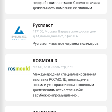
переработки пластмасс. С самого начала
деятельности компании ее главным ...
Руспласт
117105, Москва, Варшавское шоссе, дом
д.1А,помещение 8/2, офис 8 А
Руспласт – эксперт на рынке полимеров.
ROSMOULD
МКАД, 66-й километр, вл2
Международная специализированная
выставка РОСМОЛД, посвященная
новым и уже практически освоенным
достижениям отечественной и
зарубежной промышленно...