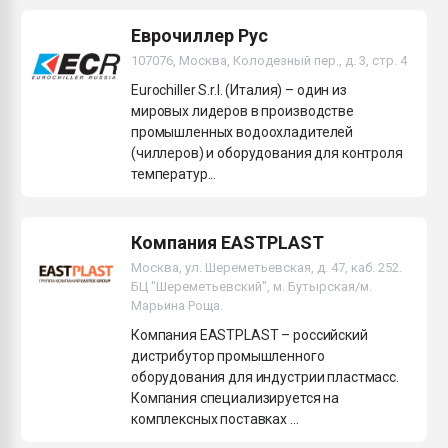
Еврочиллер Рус
107076, Москва, Колодезный пер., д. 3, стр. 4
Eurochiller S.r.l. (Италия) – один из
мировых лидеров в производстве
промышленных водоохладителей
(чиллеров) и оборудования для контроля
температур...
Компания EASTPLAST
Москва, ул. Шереметьевская, д. 47, каб. 252.
БЦ "Шереметьевский", м. Бутырская/м.
Марьина Роща.
Компания EASTPLAST – российский
дистрибутор промышленного
оборудования для индустрии пластмасс.
Компания специализируется на
комплексных поставках ...