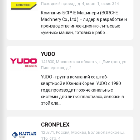
Походный проезд, д. 4, корп. 1, офис 314
Компания БОРЧЕ Машинери (BORCHE
Machinery Co., Ltd.) – лидер в разработке и
производстве инжекционно-литьевых
«умных» машин, готовых к рабо...
YUDO
141800, Московская область, г. Дмитров, ул.
Пионерская, д.2
YUDO - группа компаний со штаб-
квартирой в Южной Корее. YUDO c 1980
года производит горячеканальные
системы для литья пластмасс, являясь в
этой ола...
CRONPLEX
125371, Россия, Москва, Волоколамское ш.,
116, стр. 4