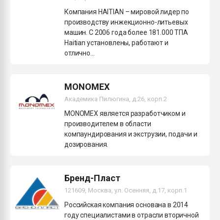
Компания HAITIAN – мировой лидер по
производству инжекционно-литьевых
машин. С 2006 года более 181.000 ТПА
Haitian установлены, работают и
отлично...
MONOMEX
Академика Пилюгина, д.26, корп.2
MONOMEX является разработчиком и
производителем в области
компаундирования и экструзии, подачи и
дозирования.
Бренд-Пласт
121609, Москва, ул. Осенняя, д.17, корп.1
Российская компания основана в 2014
году специалистами в отрасли вторичной