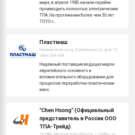
мире, в апреле 1985 начали серийно
производить полностью электрические
ТПА. На протяжении более чем 30 лет
TOYO с...
Пластмаш
Нижний Новгород, Славянская ул, дом 19,
офис 304-308
Надежный поставщик ведущих марок
европейского основного и
вспомогательного оборудования для
процессов переработки пластических
масс.
"Chen Hsong" (Официальный
представитель в России ООО
ТПА-Трейд)
141983, Московская область, г. Дубна, ул.