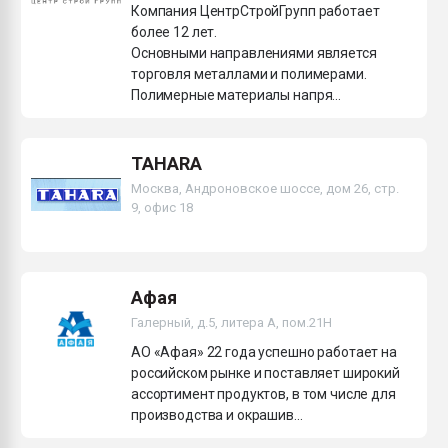
Компания ЦентрСтройГрупп работает
более 12 лет.
Основными направлениями является
торговля металлами и полимерами.
Полимерные материалы напря...
TAHARA
Москва, Андроновское шоссе, дом 26, стр.
9, офис 18
Афая
Галерный, д.5, литера А, пом.21H
АО «Афая» 22 года успешно работает на
российском рынке и поставляет широкий
ассортимент продуктов, в том числе для
производства и окрашив...