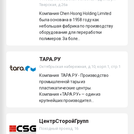
Тверская, д.26а
Компания Chen Hsong Holding Limited
была основана в 1958 году как
небольшая фабрика по производству
оборудования для переработки
полимеров. За боле...
ТАРА.РУ
Октябрьская набережная, д.10, корп.1, стр.1
Компания ТАРА.РУ - Производство
промышленной тары из
пластикатические центры.
Компания «ТАРА.РУ» — один из
крупнейших производител...
ЦентрСторойГрупп
Походный проезд, 16