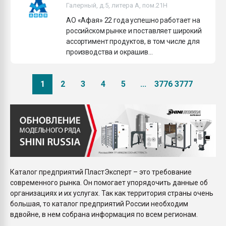
Галерный, д.5, литера А, пом.21H
АО «Афая» 22 года успешно работает на
российском рынке и поставляет широкий
ассортимент продуктов, в том числе для
производства и окрашив...
1
2
3
4
5
...
3776
3777
Каталог предприятий ПластЭксперт – это требование
современного рынка. Он помогает упорядочить данные об
организациях и их услугах. Так как территория страны очень
большая, то каталог предприятий России необходим
вдвойне, в нем собрана информация по всем регионам.