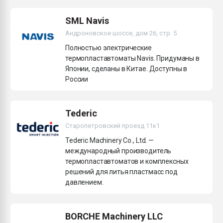
Всё, что касается выду
бутылок
SML Navis
Андроновское шоссе, дом 26, стр. 5
ПЕРЕЙТИ НА 
Полностью электрические
термопластавтоматы Navis. Придуманы в
Японии, сделаны в Китае. Доступны в
России
Tederic
Старопетровский проезд 11к1
Tederic Machinery Co., Ltd. —
международный производитель
термопластавтоматов и комплексных
решений для литья пластмасс под
давлением.
BORCHE Machinery LLC