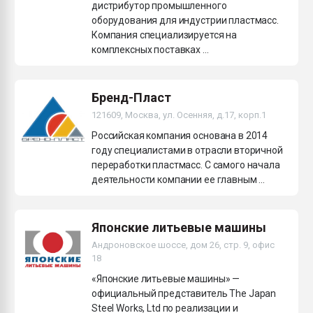
дистрибутор промышленного
оборудования для индустрии пластмасс.
Компания специализируется на
комплексных поставках ...
Бренд-Пласт
121609, Москва, ул. Осенняя, д.17, корп.1
Российская компания основана в 2014
году специалистами в отрасли вторичной
переработки пластмасс. С самого начала
деятельности компании ее главным ...
Японские литьевые машины
Андроновское шоссе, дом 26, стр. 9, офис
18
«Японские литьевые машины» —
официальный представитель The Japan
Steel Works, Ltd по реализации и