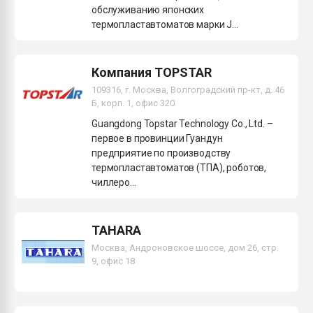
обслуживанию японских
термопластавтоматов марки J...
Компания TOPSTAR
109316, г. Москва, Волгоградский пр-кт, д. 46
Б, корп. 1, офис 320
Guangdong Topstar Technology Co., Ltd. –
первое в провинции Гуандун
предприятие по производству
термопластавтоматов (ТПА), роботов,
чиллеро...
TAHARA
Москва, Андроновское шоссе, дом 26, стр.
9, офис 18