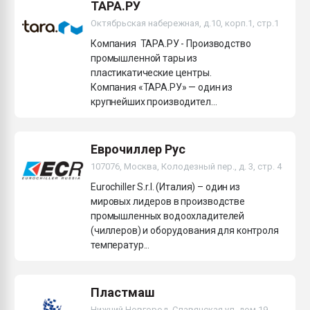
ТАРА.РУ
Октябрьская набережная, д.10, корп.1, стр.1
Компания ТАРА.РУ - Производство
промышленной тары из
пластикатические центры.
Компания «ТАРА.РУ» — один из
крупнейших производител...
Еврочиллер Рус
107076, Москва, Колодезный пер., д. 3, стр. 4
Eurochiller S.r.l. (Италия) – один из
мировых лидеров в производстве
промышленных водоохладителей
(чиллеров) и оборудования для контроля
температур...
Пластмаш
Нижний Новгород, Славянская ул, дом 19,