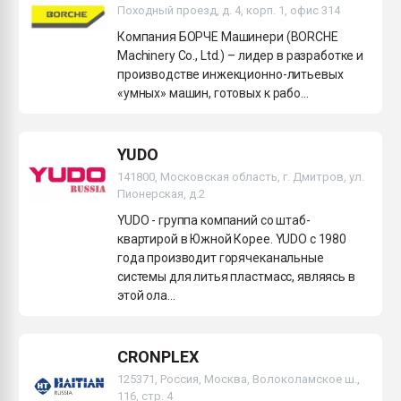
Походный проезд, д. 4, корп. 1, офис 314
Компания БОРЧЕ Машинери (BORCHE
Machinery Co., Ltd.) – лидер в разработке и
производстве инжекционно-литьевых
«умных» машин, готовых к рабо...
YUDO
141800, Московская область, г. Дмитров, ул.
Пионерская, д.2
YUDO - группа компаний со штаб-
квартирой в Южной Корее. YUDO c 1980
года производит горячеканальные
системы для литья пластмасс, являясь в
этой ола...
CRONPLEX
125371, Россия, Москва, Волоколамское ш.,
116, стр. 4