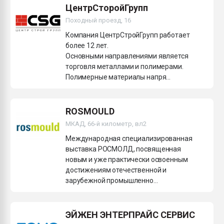
ЦентрСторойГрупп
Походный проезд, 16
Компания ЦентрСтройГрупп работает
более 12 лет.
Основными направлениями является
торговля металлами и полимерами.
Полимерные материалы напря...
ROSMOULD
МКАД, 66-й километр, вл2
Международная специализированная
выставка РОСМОЛД, посвященная
новым и уже практически освоенным
достижениям отечественной и
зарубежной промышленно...
ЭЙЖЕН ЭНТЕРПРАЙС СЕРВИС