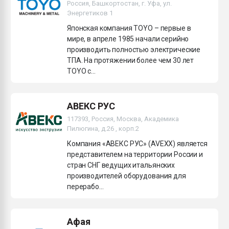
Россия, Башкортостан, г. Уфа, ул.
Энергетиков 1
Японская компания TOYO – первые в
мире, в апреле 1985 начали серийно
производить полностью электрические
ТПА. На протяжении более чем 30 лет
TOYO с...
АВЕКС РУС
117393, Россия, Москва, Академика
Пилюгина, д.26 , корп.2
Компания «АВЕКС РУС» (AVEXX) является
представителем на территории России и
стран СНГ ведущих итальянских
производителей оборудования для
перерабо...
Афая