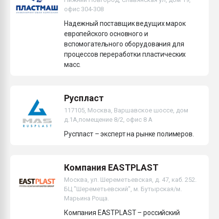
офис 304-308
Надежный поставщик ведущих марок
европейского основного и
вспомогательного оборудования для
процессов переработки пластических
масс.
Руспласт
117105, Москва, Варшавское шоссе, дом
д.1А,помещение 8/2, офис 8 А
Руспласт – эксперт на рынке полимеров.
Компания EASTPLAST
Москва, ул. Шереметьевская, д. 47, каб. 252.
БЦ "Шереметьевский", м. Бутырская/м.
Марьина Роща.
Компания EASTPLAST – российский