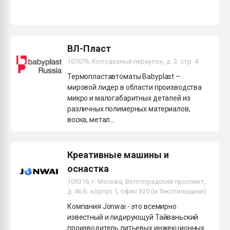
ВЛ-Пласт
107076, Колодезный переулок, д. 3, стр. 4
Термопластавтоматы Babyplast –
мировой лидер в области производства
микро и малогабаритных деталей из
различных полимерных материалов,
воска, метал...
Креативные машины и
оснастка
109316, г. Москва, Волгоградский проспект,
д. 46 Б, корпус 1, офис 320 (м.Текстильщики)
Компания Jonwai - это всемирно
известный и лидирующуй Тайваньский
производитель литьевых инжекционных