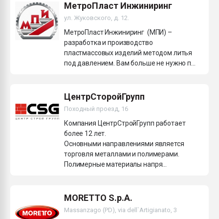
МетроПласт Инжиниринг
ул. Жуковского, д. 12.
МетроПласт Инжиниринг (МПИ) –
разработка и производство
пластмассовых изделий методом литья
под давлением. Вам больше не нужно п...
ЦентрСторойГрупп
Походный проезд, 16
Компания ЦентрСтройГрупп работает
более 12 лет.
Основными направлениями является
торговля металлами и полимерами.
Полимерные материалы напря...
MORETTO S.p.A.
Massanzago (PD), via dell`Artigianato, 3