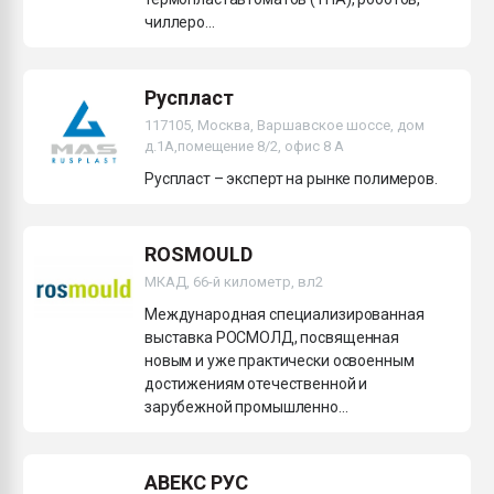
чиллеро...
Руспласт
117105, Москва, Варшавское шоссе, дом
д.1А,помещение 8/2, офис 8 А
Руспласт – эксперт на рынке полимеров.
ROSMOULD
МКАД, 66-й километр, вл2
Международная специализированная
выставка РОСМОЛД, посвященная
новым и уже практически освоенным
достижениям отечественной и
зарубежной промышленно...
АВЕКС РУС