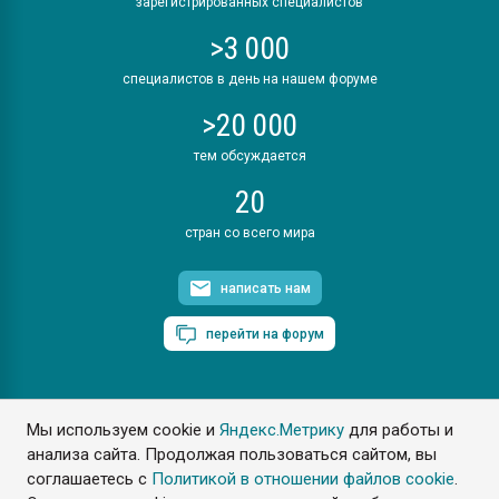
зарегистрированных специалистов
>3 000
специалистов в день на нашем форуме
>20 000
тем обсуждается
20
стран со всего мира
написать нам
перейти на форум
Мы используем cookie и
Яндекс.Метрику
для работы и
ПластЭксперт © 2006. Все права защищены
анализа сайта. Продолжая пользоваться сайтом, вы
Разрешается копирование материалов сайта с обязательной
ссылкой на www.e-plastic.ru
соглашаетесь с
Политикой в отношении файлов cookie
.