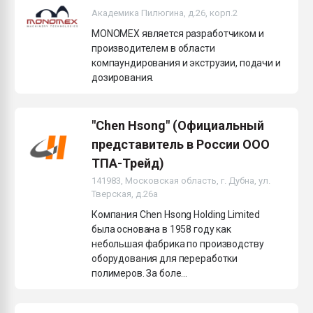
Академика Пилюгина, д.26, корп.2
MONOMEX является разработчиком и
производителем в области
компаундирования и экструзии, подачи и
дозирования.
"Chen Hsong" (Официальный
представитель в России ООО
ТПА-Трейд)
141983, Московская область, г. Дубна, ул.
Тверская, д.26а
Компания Chen Hsong Holding Limited
была основана в 1958 году как
небольшая фабрика по производству
оборудования для переработки
полимеров. За боле...