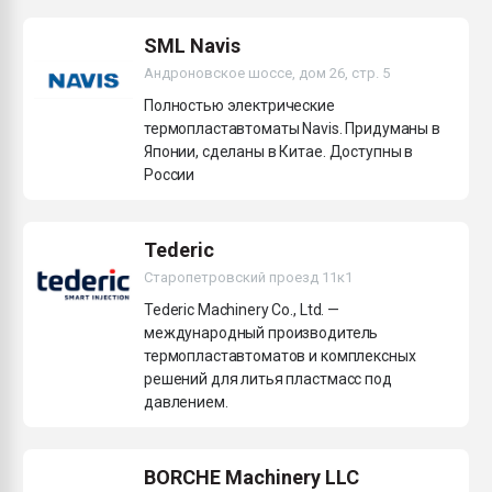
Всё, что касается выду
бутылок
SML Navis
Андроновское шоссе, дом 26, стр. 5
ПЕРЕЙТИ НА 
Полностью электрические
термопластавтоматы Navis. Придуманы в
Японии, сделаны в Китае. Доступны в
России
Tederic
Старопетровский проезд 11к1
Tederic Machinery Co., Ltd. —
международный производитель
термопластавтоматов и комплексных
решений для литья пластмасс под
давлением.
BORCHE Machinery LLC