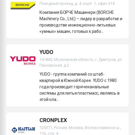
Походный проезд, д. 4, корп. 1, офис 314
Компания БОРЧЕ Машинери (BORCHE
Machinery Co., Ltd.) – лидер в разработке и
производстве инжекционно-литьевых
«умных» машин, готовых к рабо...
YUDO
141800, Московская область, г. Дмитров, ул.
Пионерская, д.2
YUDO - группа компаний со штаб-
квартирой в Южной Корее. YUDO c 1980
года производит горячеканальные
системы для литья пластмасс, являясь в
этой ола...
CRONPLEX
125371, Россия, Москва, Волоколамское ш.,
116, стр. 4