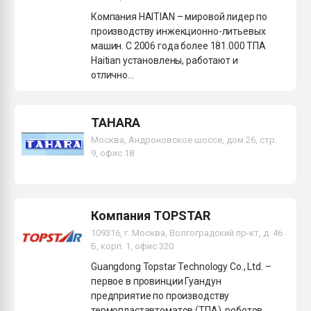
Компания HAITIAN – мировой лидер по
производству инжекционно-литьевых
машин. С 2006 года более 181.000 ТПА
Haitian установлены, работают и
отлично...
TAHARA
Москва, Андроновское шоссе, дом 26, стр.
9, офис 18
Компания TOPSTAR
109316, г. Москва, Волгоградский пр-кт, д. 46
Б, корп. 1, офис 320
Guangdong Topstar Technology Co., Ltd. –
первое в провинции Гуандун
предприятие по производству
термопластавтоматов (ТПА), роботов,