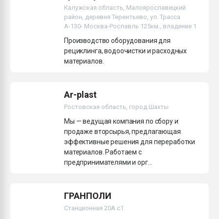
Калужская область, Малоярославецкий
Всё, что касается выду
бутылок
район, деревня Терентьево, ул. Трасса
А-130- Москва-Рославль 125км., владение 1
Производство оборудования для
ПЕРЕЙТИ НА 
рециклинга, водоочистки и расходных
материалов.
Ar-plast
Ростовская область, город Шахты
Мы — ведущая компания по сбору и
продаже вторсырья, предлагающая
эффективные решения для переработки
материалов. Работаем с
предпринимателями и орг...
ГРАНПОЛИ
Станционная 20А с1