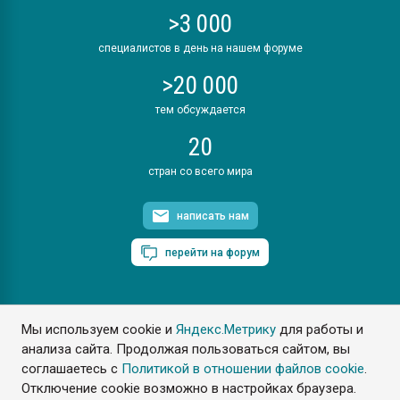
>3 000
специалистов в день на нашем форуме
>20 000
тем обсуждается
20
стран со всего мира
написать нам
перейти на форум
Мы используем cookie и
Яндекс.Метрику
для работы и
ПластЭксперт © 2006. Все права защищены
анализа сайта. Продолжая пользоваться сайтом, вы
Разрешается копирование материалов сайта с обязательной
ссылкой на www.e-plastic.ru
соглашаетесь с
Политикой в отношении файлов cookie
.
Отключение cookie возможно в настройках браузера.
Разработка сайта