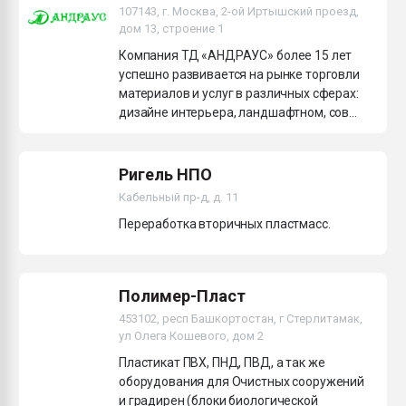
107143, г. Москва, 2-ой Иртышский проезд,
дом 13, строение 1
Компания ТД «АНДРАУС» более 15 лет
успешно развивается на рынке торговли
материалов и услуг в различных сферах:
дизайне интерьера, ландшафтном, сов...
Ригель НПО
Кабельный пр-д, д. 11
Переработка вторичных пластмасс.
Полимер-Пласт
453102, респ Башкортостан, г Стерлитамак,
ул Олега Кошевого, дом 2
Пластикат ПВХ, ПНД, ПВД, а так же
оборудования для Очистных сооружений
и градирен (блоки биологической