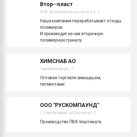
Втор--пласт
СПБ, Волхонское шоссе д.4, к. 1
Наша компания перерабатывает отходы
полимеров.
И производит из них вторичную
полимерную гранулу.
ХИМСНАБ АО
Чермянская ул., 7
Оптовая торговля химсырьем,
пигментами
ООО "РУСКОМПАУНД"
г.Стерлитамак, ул.Гастелло, 2.
Производство ПВХ пластиката