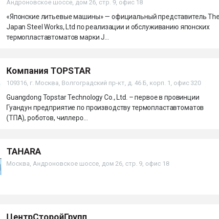
Андроновское шоссе, дом 26, стр. 9, офис 18
«Японские литьевые машины» — официальный представитель Th
Japan Steel Works, Ltd по реализации и обслуживанию японских
термопластавтоматов марки J...
Компания TOPSTAR
109316, г. Москва, Волгоградский пр-кт, д. 46 Б, корп. 1, офис 320
Guangdong Topstar Technology Co., Ltd. – первое в провинции
Гуандун предприятие по производству термопластавтоматов
(ТПА), роботов, чиллеро...
TAHARA
Москва, Андроновское шоссе, дом 26, стр. 9, офис 18
ЦентрСторойГрупп