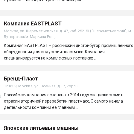
Компания EASTPLAST
Москва, ул. Шереметьевская, д. 47, каб. 252. БЦ "Шереметьевский", м.
Бутырская/м. Марьина Роща.
Компания EASTPLAST – российский дистрибутор промышленного
оборудования для индустрии пластмасс. Компания
специализируется на комплексных поставках ...
Бренд-Пласт
121609, Москва, ул. Осенняя, д.17, корп.1
Российская компания основана в 2014 году специалистами в
отрасли вторичной переработки пластмасс. С самого начала
деятельности компании ее главным ...
Японские литьевые машины