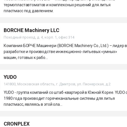
термопластавтоматов и комплексных решений для литья
пластмасс под давлением.
BORCHE Machinery LLC
Походный проезд, д. 4, корп. 1, офис 314
Компания БОРЧЕ Машинери (BORCHE Machinery Co., Ltd.) – лидер 
разработке и производстве инжекционно-литьевых «умных»
машин, готовых к рабо...
YUDO
141800, Московская область, г. Дмитров, ул. Пионерская, д.2
YUDO - группа компаний со штаб-квартирой в Южной Корее. YUDO 
1980 года производит горячеканальные системы для литья
пластмасс, являясь в этой ола...
CRONPLEX