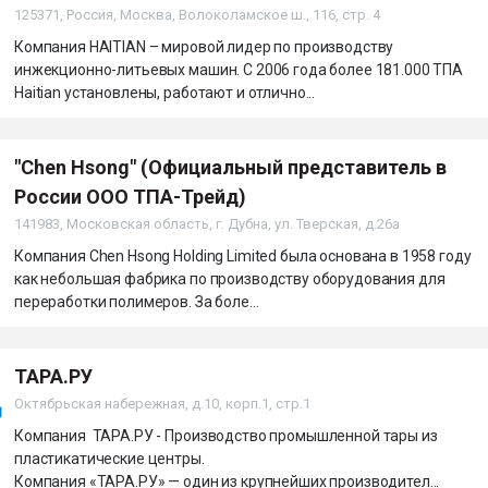
125371, Россия, Москва, Волоколамское ш., 116, стр. 4
Компания HAITIAN – мировой лидер по производству
инжекционно-литьевых машин. С 2006 года более 181.000 ТПА
Haitian установлены, работают и отлично...
"Chen Hsong" (Официальный представитель в
России ООО ТПА-Трейд)
141983, Московская область, г. Дубна, ул. Тверская, д.26а
Компания Chen Hsong Holding Limited была основана в 1958 году
как небольшая фабрика по производству оборудования для
переработки полимеров. За боле...
ТАРА.РУ
Октябрьская набережная, д.10, корп.1, стр.1
Компания ТАРА.РУ - Производство промышленной тары из
пластикатические центры.
Компания «ТАРА.РУ» — один из крупнейших производител...