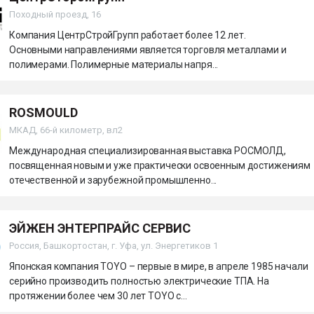
Походный проезд, 16
Компания ЦентрСтройГрупп работает более 12 лет.
Основными направлениями является торговля металлами и
полимерами. Полимерные материалы напря...
ROSMOULD
МКАД, 66-й километр, вл2
Международная специализированная выставка РОСМОЛД,
посвященная новым и уже практически освоенным достижениям
отечественной и зарубежной промышленно...
ЭЙЖЕН ЭНТЕРПРАЙС СЕРВИС
Россия, Башкортостан, г. Уфа, ул. Энергетиков 1
Японская компания TOYO – первые в мире, в апреле 1985 начали
серийно производить полностью электрические ТПА. На
протяжении более чем 30 лет TOYO с...