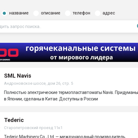
ва ПЭТ
название
описание
телефон
адрес
ФОРУМ
SML Navis
Андроновское шоссе, дом 26, стр. 5
Полностью электрические термопластавтоматы Navis. Придуман
в Японии, сделаны в Китае. Доступны в России
Tederic
Старопетровский проезд 11к1
Tederic Machinery Co., Ltd. — международный производитель