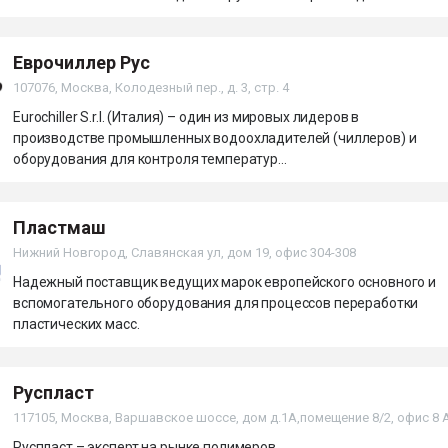
Еврочиллер Рус
107076, Москва, Колодезный пер., д. 3, стр. 4
Eurochiller S.r.l. (Италия) – один из мировых лидеров в
производстве промышленных водоохладителей (чиллеров) и
оборудования для контроля температур...
Пластмаш
Нижний Новгород, Славянская ул, дом 19, офис 304-308
Надежный поставщик ведущих марок европейского основного и
вспомогательного оборудования для процессов переработки
пластических масс.
Руспласт
117105, Москва, Варшавское шоссе, дом д.1А,помещение 8/2, офис 8 
Руспласт – эксперт на рынке полимеров.