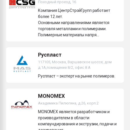
Походный проезд, 16
Компания ЦентрСтройГрупп работает
более 12 лет.
Основными направлениями является
торговля металлами и полимерами.
Полимерные материалы напря...
Руспласт
117105, Москва, Варшавское шоссе, дом
д.1А,помещение 8/2, офис 8 А
Руспласт – эксперт на рынке полимеров.
MONOMEX
Академика Пилюгина, д.26, корп.2
MONOMEX является разработчиком и
производителем в области
компаундирования и экструзии, подачи и
дозирования.