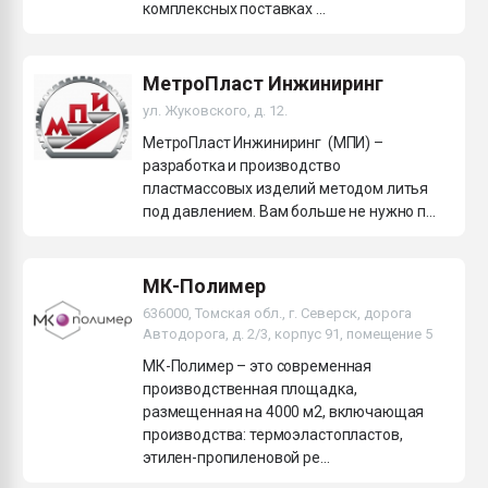
комплексных поставках ...
МетроПласт Инжиниринг
ул. Жуковского, д. 12.
МетроПласт Инжиниринг (МПИ) –
разработка и производство
пластмассовых изделий методом литья
под давлением. Вам больше не нужно п...
МК-Полимер
636000, Томская обл., г. Северск, дорога
Автодорога, д. 2/3, корпус 91, помещение 5
МК-Полимер – это современная
производственная площадка,
размещенная на 4000 м2, включающая
производства: термоэластопластов,
этилен-пропиленовой ре...