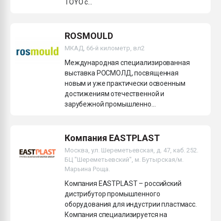
TOYO с...
ROSMOULD
МКАД, 66-й километр, вл2
Международная специализированная
выставка РОСМОЛД, посвященная
новым и уже практически освоенным
достижениям отечественной и
зарубежной промышленно...
Компания EASTPLAST
Москва, ул. Шереметьевская, д. 47, каб. 252.
БЦ "Шереметьевский", м. Бутырская/м.
Марьина Роща.
Компания EASTPLAST – российский
дистрибутор промышленного
оборудования для индустрии пластмасс.
Компания специализируется на