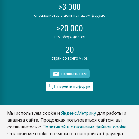
>3 000
специалистов в день на нашем форуме
>20 000
тем обсуждается
20
стран со всего мира
написать нам
перейти на форум
Мы используем cookie и
Яндекс.Метрику
для работы и
ПластЭксперт © 2006. Все права защищены
анализа сайта. Продолжая пользоваться сайтом, вы
Разрешается копирование материалов сайта с обязательной
ссылкой на www.e-plastic.ru
соглашаетесь с
Политикой в отношении файлов cookie
.
Отключение cookie возможно в настройках браузера.
Разработка сайта