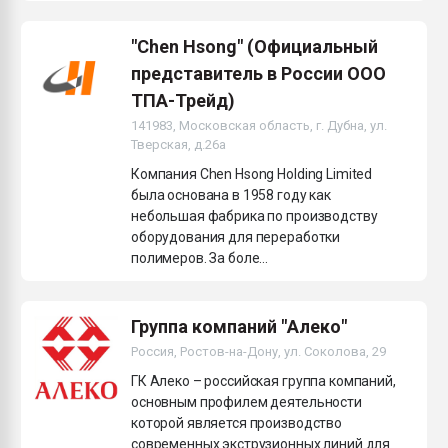
"Chen Hsong" (Официальный
представитель в России ООО
ТПА-Трейд)
141983, Московская область, г. Дубна, ул.
Тверская, д.26а
Компания Chen Hsong Holding Limited
была основана в 1958 году как
небольшая фабрика по производству
оборудования для переработки
полимеров. За боле...
Группа компаний "Алеко"
Россия, Ростов-на-Дону, ул. Соколова, 29
ГК Алеко – российская группа компаний,
основным профилем деятельности
которой является производство
современных экструзионных линий для