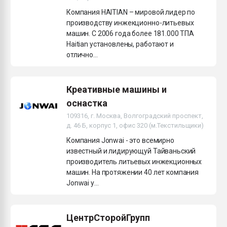
Компания HAITIAN – мировой лидер по
производству инжекционно-литьевых
машин. С 2006 года более 181.000 ТПА
Haitian установлены, работают и
отлично...
Креативные машины и
оснастка
109316, г. Москва, Волгоградский проспект,
д. 46 Б, корпус 1, офис 320 (м.Текстильщики)
Компания Jonwai - это всемирно
известный и лидирующуй Тайваньский
производитель литьевых инжекционных
машин. На протяжении 40 лет компания
Jonwai у...
ЦентрСторойГрупп