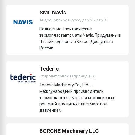
Armaloy PC/ABS-1IM че
SML Navis
Андроновское шоссе, дом 26, стр. 5
ПЕРЕЙТИ НА 
Полностью электрические
термопластавтоматы Navis. Придуманы в
Японии, сделаны в Китае. Доступны в
России
Tederic
Старопетровский проезд 11к1
Tederic Machinery Co., Ltd. —
международный производитель
термопластавтоматов и комплексных
решений для литья пластмасс под
давлением.
BORCHE Machinery LLC