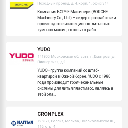
Походный проезд, д. 4, корп. 1, офис 314
Компания БОРЧЕ Машинери (BORCHE
Machinery Co., Ltd.) – лидер в разработке и
производстве инжекционно-литьевых
«умных» машин, готовых к рабо...
YUDO
141800, Московская область, г. Дмитров, ул.
Пионерская, д.2
YUDO - группа компаний со штаб-
квартирой в Южной Корее. YUDO c 1980
года производит горячеканальные
системы для литья пластмасс, являясь в
этой ола...
CRONPLEX
125371, Россия, Москва, Волоколамское ш.,
116, стр. 4