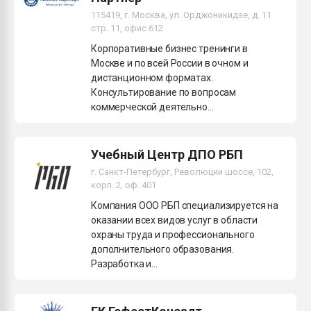
Всё, что касается выду
115419, г. Москва, ул. Орджоникидзе, д. 11
бутылок
стр. 11, офис 612
Корпоративные бизнес тренинги в
ПЕРЕЙТИ НА 
Москве и по всей России в очном и
дистанционном форматах.
Консультирование по вопросам
коммерческой деятельно...
Учебный Центр ДПО РБП
г. Санкт-Петербург, Революции шоссе, 102,
корп. 2, оф. 401
Компания ООО РБП специализируется на
оказании всех видов услуг в области
охраны труда и профессионального
дополнительного образования.
Разработка и...