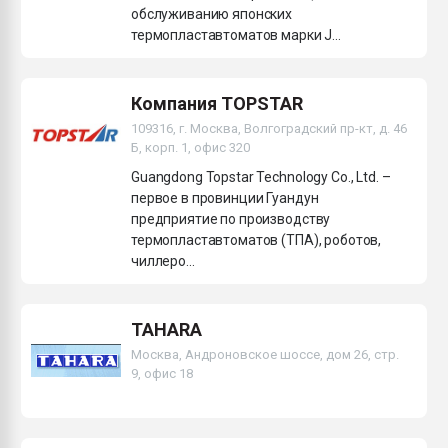
обслуживанию японских
термопластавтоматов марки J...
Компания TOPSTAR
109316, г. Москва, Волгоградский пр-кт, д. 46
Б, корп. 1, офис 320
Guangdong Topstar Technology Co., Ltd. –
первое в провинции Гуандун
предприятие по производству
термопластавтоматов (ТПА), роботов,
чиллеро...
TAHARA
Москва, Андроновское шоссе, дом 26, стр.
9, офис 18