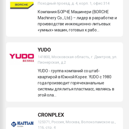
Походный проезд, д. 4, корп. 1, офис 314
Компания БОРЧЕ Машинери (BORCHE
Machinery Co., Ltd.) – лидер в разработке и
производстве инжекционно-литьевых
«умных» машин, готовых к рабо...
YUDO
141800, Московская область, г. Дмитров, ул.
Пионерская, д.2
YUDO - группа компаний со штаб-
квартирой в Южной Корее. YUDO c 1980
года производит горячеканальные
системы для литья пластмасс, являясь в
этой ола...
CRONPLEX
125371, Россия, Москва, Волоколамское ш.,
116, стр. 4