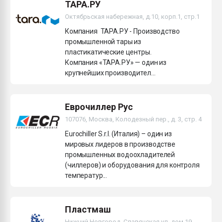
ТАРА.РУ
Октябрьская набережная, д.10, корп.1, стр.1
Компания ТАРА.РУ - Производство
промышленной тары из
пластикатические центры.
Компания «ТАРА.РУ» — один из
крупнейших производител...
Еврочиллер Рус
107076, Москва, Колодезный пер., д. 3, стр. 4
Eurochiller S.r.l. (Италия) – один из
мировых лидеров в производстве
промышленных водоохладителей
(чиллеров) и оборудования для контроля
температур...
Пластмаш
Нижний Новгород, Славянская ул, дом 19,