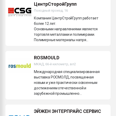
ЦентрСторойГрупп
Походный проезд, 16
Компания ЦентрСтройГрупп работает
более 12 лет.
Основными направлениями является
торговля металлами и полимерами.
Полимерные материалы напря...
ROSMOULD
МКАД, 66-й километр, вл2
Международная специализированная
выставка РОСМОЛД, посвященная
новым и уже практически освоенным
достижениям отечественной и
зарубежной промышленно...
ЭЙЖЕН ЭНТЕРПРАЙС СЕРВИС