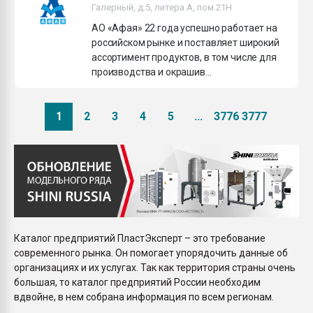
Галерный, д.5, литера А, пом.21H
АО «Афая» 22 года успешно работает на
российском рынке и поставляет широкий
ассортимент продуктов, в том числе для
производства и окрашив...
1
2
3
4
5
...
3776
3777
Каталог предприятий ПластЭксперт – это требование
современного рынка. Он помогает упорядочить данные об
организациях и их услугах. Так как территория страны очень
большая, то каталог предприятий России необходим
вдвойне, в нем собрана информация по всем регионам.