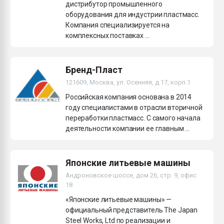
дистрибутор промышленного
оборудования для индустрии пластмасс.
Компания специализируется на
комплексных поставках ...
Бренд-Пласт
121609, Москва, ул. Осенняя, д.17, корп.1
Российская компания основана в 2014
году специалистами в отрасли вторичной
переработки пластмасс. С самого начала
деятельности компании ее главным ...
Японские литьевые машины
Андроновское шоссе, дом 26, стр. 9, офис
18
«Японские литьевые машины» —
официальный представитель The Japan
Steel Works, Ltd по реализации и