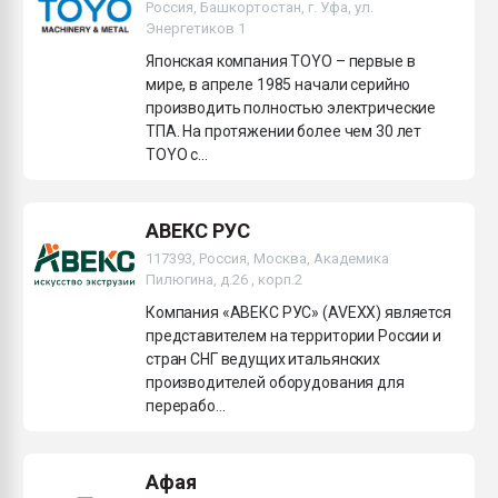
Россия, Башкортостан, г. Уфа, ул.
Энергетиков 1
Японская компания TOYO – первые в
мире, в апреле 1985 начали серийно
производить полностью электрические
ТПА. На протяжении более чем 30 лет
TOYO с...
АВЕКС РУС
117393, Россия, Москва, Академика
Пилюгина, д.26 , корп.2
Компания «АВЕКС РУС» (AVEXX) является
представителем на территории России и
стран СНГ ведущих итальянских
производителей оборудования для
перерабо...
Афая