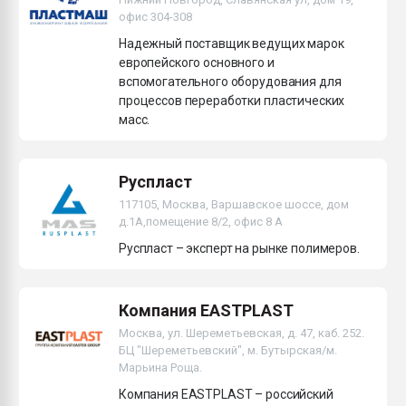
офис 304-308
Надежный поставщик ведущих марок
европейского основного и
вспомогательного оборудования для
процессов переработки пластических
масс.
Руспласт
117105, Москва, Варшавское шоссе, дом
д.1А,помещение 8/2, офис 8 А
Руспласт – эксперт на рынке полимеров.
Компания EASTPLAST
Москва, ул. Шереметьевская, д. 47, каб. 252.
БЦ "Шереметьевский", м. Бутырская/м.
Марьина Роща.
Компания EASTPLAST – российский