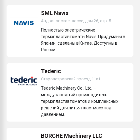
Всё, что касается выду
бутылок
SML Navis
Андроновское шоссе, дом 26, стр. 5
ПЕРЕЙТИ НА 
Полностью электрические
термопластавтоматы Navis. Придуманы в
Японии, сделаны в Китае. Доступны в
России
Tederic
Старопетровский проезд 11к1
Tederic Machinery Co., Ltd. —
международный производитель
термопластавтоматов и комплексных
решений для литья пластмасс под
давлением.
BORCHE Machinery LLC