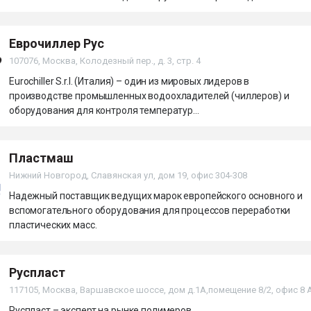
Еврочиллер Рус
107076, Москва, Колодезный пер., д. 3, стр. 4
Eurochiller S.r.l. (Италия) – один из мировых лидеров в
производстве промышленных водоохладителей (чиллеров) и
оборудования для контроля температур...
Пластмаш
Нижний Новгород, Славянская ул, дом 19, офис 304-308
Надежный поставщик ведущих марок европейского основного и
вспомогательного оборудования для процессов переработки
пластических масс.
Руспласт
117105, Москва, Варшавское шоссе, дом д.1А,помещение 8/2, офис 8 
Руспласт – эксперт на рынке полимеров.