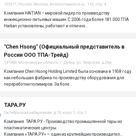
125371, Россия, Москва, Волоколамское ш., 116, стр. 4
Компания HAITIAN – мировой лидер по производству
инжекционно-литьевых машин. С 2006 года более 181.000 ТПА
Haitian установлены, работают и отлично...
"Chen Hsong" (Официальный представитель в
России ООО ТПА-Трейд)
141983, Московская область, г. Дубна, ул. Тверская, д.26а
Компания Chen Hsong Holding Limited была основана в 1958 году
как небольшая фабрика по производству оборудования для
переработки полимеров. За боле...
ТАРА.РУ
Октябрьская набережная, д.10, корп.1, стр.1
Компания ТАРА.РУ - Производство промышленной тары из
пластикатические центры.
Компания «ТАРА.РУ» — один из крупнейших производител...