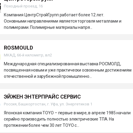
Походный проезд, 16
Компания ЦентрСтройГрупп работает более 12 лет.
Основными направлениями является торговля металлами и
полимерами. Полимерные материалы напря...
ROSMOULD
МКАД, 66-й километр, вл2
Международная специализированная выставка РОСМОЛД,
посвященная новым и уже практически освоенным достижениям
отечественной и зарубежной промышленно...
ЭЙЖЕН ЭНТЕРПРАЙС СЕРВИС
Россия, Башкортостан, г. Уфа, ул. Энергетиков 1
Японская компания TOYO – первые в мире, в апреле 1985 начали
серийно производить полностью электрические ТПА. На
протяжении более чем 30 лет TOYO с...