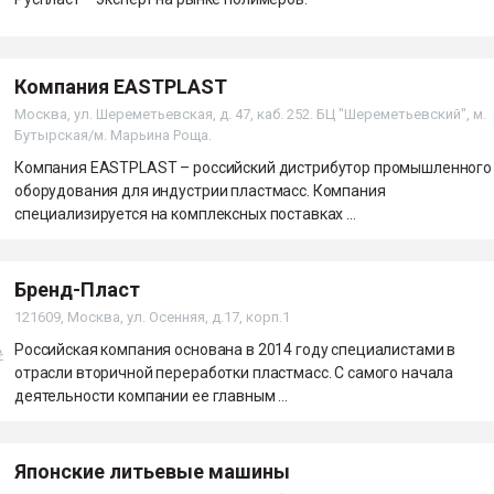
Компания EASTPLAST
Москва, ул. Шереметьевская, д. 47, каб. 252. БЦ "Шереметьевский", м.
Бутырская/м. Марьина Роща.
Компания EASTPLAST – российский дистрибутор промышленного
оборудования для индустрии пластмасс. Компания
специализируется на комплексных поставках ...
Бренд-Пласт
121609, Москва, ул. Осенняя, д.17, корп.1
Российская компания основана в 2014 году специалистами в
отрасли вторичной переработки пластмасс. С самого начала
деятельности компании ее главным ...
Японские литьевые машины