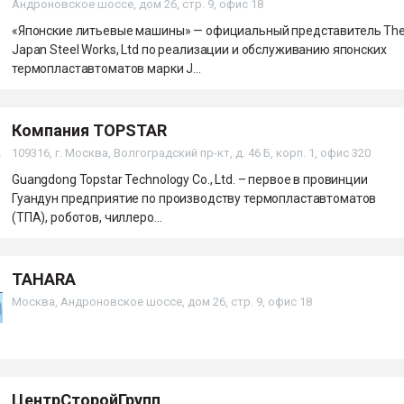
Андроновское шоссе, дом 26, стр. 9, офис 18
«Японские литьевые машины» — официальный представитель Th
Japan Steel Works, Ltd по реализации и обслуживанию японских
термопластавтоматов марки J...
Компания TOPSTAR
109316, г. Москва, Волгоградский пр-кт, д. 46 Б, корп. 1, офис 320
Guangdong Topstar Technology Co., Ltd. – первое в провинции
Гуандун предприятие по производству термопластавтоматов
(ТПА), роботов, чиллеро...
TAHARA
Москва, Андроновское шоссе, дом 26, стр. 9, офис 18
ЦентрСторойГрупп