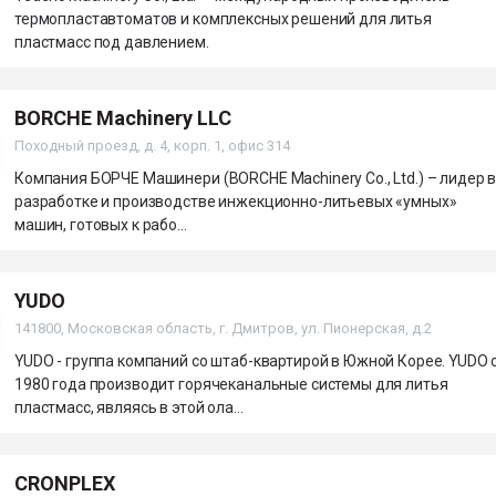
термопластавтоматов и комплексных решений для литья
пластмасс под давлением.
BORCHE Machinery LLC
Походный проезд, д. 4, корп. 1, офис 314
Компания БОРЧЕ Машинери (BORCHE Machinery Co., Ltd.) – лидер 
разработке и производстве инжекционно-литьевых «умных»
машин, готовых к рабо...
YUDO
141800, Московская область, г. Дмитров, ул. Пионерская, д.2
YUDO - группа компаний со штаб-квартирой в Южной Корее. YUDO 
1980 года производит горячеканальные системы для литья
пластмасс, являясь в этой ола...
CRONPLEX