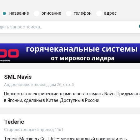
ва ПЭТ
название
описание
телефон
адрес
ФОРУМ
SML Navis
Андроновское шоссе, дом 26, стр. 5
Полностью электрические термопластавтоматы Navis. Придуман
в Японии, сделаны в Китае. Доступны в России
Tederic
Старопетровский проезд 11к1
Tederic Machinery Co., Ltd. — международный производитель