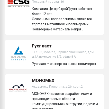
Походный проезд, 16
Компания ЦентрСтройГрупп работает
более 12 лет.
Основными направлениями является
торговля металлами и полимерами.
Полимерные материалы напря...
Руспласт
117105, Москва, Варшавское шоссе, дом
д.1А,помещение 8/2, офис 8 А
Руспласт – эксперт на рынке полимеров.
MONOMEX
Академика Пилюгина, д.26, корп.2
MONOMEX является разработчиком и
производителем в области
компаундирования и экструзии, подачи и
дозирования.