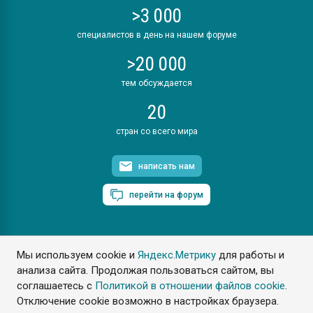
>3 000
специалистов в день на нашем форуме
>20 000
тем обсуждается
20
стран со всего мира
написать нам
перейти на форум
Мы используем cookie и
Яндекс.Метрику
для работы и
ПластЭксперт © 2006. Все права защищены
анализа сайта. Продолжая пользоваться сайтом, вы
Разрешается копирование материалов сайта с обязательной
ссылкой на www.e-plastic.ru
соглашаетесь с
Политикой в отношении файлов cookie
.
Отключение cookie возможно в настройках браузера.
Разработка сайта