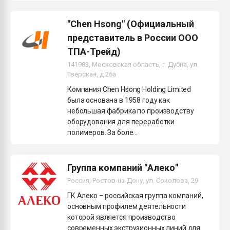
"Chen Hsong" (Официальный
представитель в России ООО
ТПА-Трейд)
141983, Московская область, г. Дубна, ул.
Тверская, д.26а
Компания Chen Hsong Holding Limited
была основана в 1958 году как
небольшая фабрика по производству
оборудования для переработки
полимеров. За боле...
Группа компаний "Алеко"
Россия, Ростов-на-Дону, ул. Соколова, 29
ГК Алеко – российская группа компаний,
основным профилем деятельности
которой является производство
современных экструзионных линий для