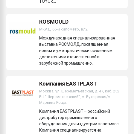
TOYO с...
ROSMOULD
МКАД, 66-й километр, вл2
Международная специализированная
выставка РОСМОЛД, посвященная
новым и уже практически освоенным
достижениям отечественной и
зарубежной промышленно...
Компания EASTPLAST
Москва, ул. Шереметьевская, д. 47, каб. 252.
БЦ "Шереметьевский", м. Бутырская/м.
Марьина Роща.
Компания EASTPLAST – российский
дистрибутор промышленного
оборудования для индустрии пластмасс.
Компания специализируется на