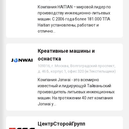
Компания HAITIAN – мировой лидер по
производству инжекционно-литьевых
машин. С 2006 года более 181.000 ТПА
Haitian установлены, работают и
отлично...
Креативные машины и
оснастка
109316, г. Москва, Волгоградский проспект,
д. 46 Б, корпус 1, офис 320 (м.Текстильщики)
Компания Jonwai - это всемирно
известный и лидирующуй Тайваньский
производитель литьевых инжекционных
машин. На протяжении 40 лет компания
Jonwai у...
ЦентрСторойГрупп