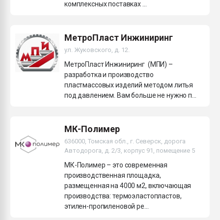
комплексных поставках ...
МетроПласт Инжиниринг
ул. Жуковского, д. 12.
МетроПласт Инжиниринг (МПИ) –
разработка и производство
пластмассовых изделий методом литья
под давлением. Вам больше не нужно п...
МК-Полимер
636000, Томская обл., г. Северск, дорога
Автодорога, д. 2/3, корпус 91, помещение 5
МК-Полимер – это современная
производственная площадка,
размещенная на 4000 м2, включающая
производства: термоэластопластов,
этилен-пропиленовой ре...