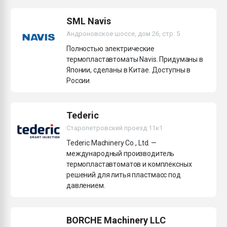
Armaloy PC/ABS-1IM че
SML Navis
Андроновское шоссе, дом 26, стр. 5
ПЕРЕЙТИ НА 
Полностью электрические
термопластавтоматы Navis. Придуманы в
Японии, сделаны в Китае. Доступны в
России
Tederic
Старопетровский проезд 11к1
Tederic Machinery Co., Ltd. —
международный производитель
термопластавтоматов и комплексных
решений для литья пластмасс под
давлением.
BORCHE Machinery LLC