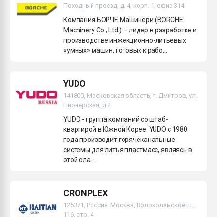
Походный проезд, д. 4, корп. 1, офис 314
Компания БОРЧЕ Машинери (BORCHE
Machinery Co., Ltd.) – лидер в разработке и
производстве инжекционно-литьевых
«умных» машин, готовых к рабо...
YUDO
141800, Московская область, г. Дмитров, ул.
Пионерская, д.2
YUDO - группа компаний со штаб-
квартирой в Южной Корее. YUDO c 1980
года производит горячеканальные
системы для литья пластмасс, являясь в
этой ола...
CRONPLEX
125371, Россия, Москва, Волоколамское ш.,
116, стр. 4