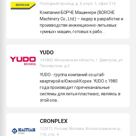
Походный проезд, д. 4, корп. 1, офис 314
Компания БОРЧЕ Машинери (BORCHE
Machinery Co., Ltd.) – лидер в разработке и
производстве инжекционно-литьевых
«умных» машин, готовых к рабо...
YUDO
141800, Московская область, г. Дмитров, ул.
Пионерская, д.2
YUDO - группа компаний со штаб-
квартирой в Южной Корее. YUDO c 1980
года производит горячеканальные
системы для литья пластмасс, являясь в
этой ола...
CRONPLEX
125371, Россия, Москва, Волоколамское ш.,
116, стр. 4