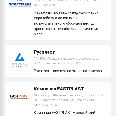
офис 304-308
Надежный поставщик ведущих марок
европейского основного и
вспомогательного оборудования для
процессов переработки пластических
масс.
Руспласт
117105, Москва, Варшавское шоссе, дом
д.1А,помещение 8/2, офис 8 А
Руспласт – эксперт на рынке полимеров.
Компания EASTPLAST
Москва, ул. Шереметьевская, д. 47, каб. 252.
БЦ "Шереметьевский", м. Бутырская/м.
Марьина Роща.
Компания EASTPLAST – российский