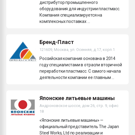
дистрибутор промышленного
оборудования для индустрии пластмасс.
Компания специализируется на
комплексных поставках ...
Бренд-Пласт
121609, Москва, ул. Осенняя, д.17, корп.1
Российская компания основана в 2014
году специалистами в отрасли вторичной
переработки пластмасс. С самого начала
деятельности компании ее главным ...
Японские литьевые машины
Андроновское шоссе, дом 26, стр. 9, офис
18
«Японские литьевые машины» —
официальный представитель The Japan
Steel Works, Ltd по реализации и