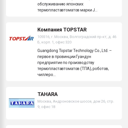
обслуживанию японских
термопластавтоматов марки J...
Компания TOPSTAR
109316, г. Москва, Волгоградский пр-кт, д. 46
Б, корп. 1, офис 320
Guangdong Topstar Technology Co., Ltd. –
первое в провинции Гуандун
предприятие по производству
термопластавтоматов (ТПА), роботов,
чиллеро...
TAHARA
Москва, Андроновское шоссе, дом 26, стр.
9, офис 18