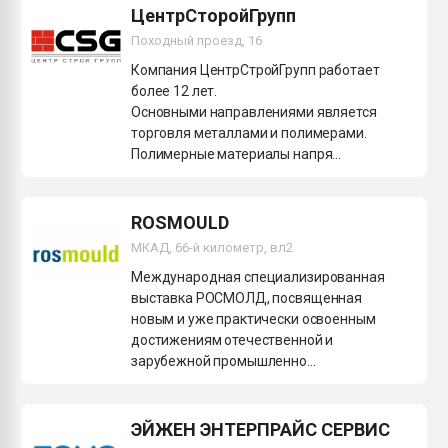
ЦентрСторойГрупп
Походный проезд, 16
Компания ЦентрСтройГрупп работает
более 12 лет.
Основными направлениями является
торговля металлами и полимерами.
Полимерные материалы напря...
ROSMOULD
МКАД, 66-й километр, вл2
Международная специализированная
выставка РОСМОЛД, посвященная
новым и уже практически освоенным
достижениям отечественной и
зарубежной промышленно...
ЭЙЖЕН ЭНТЕРПРАЙС СЕРВИС