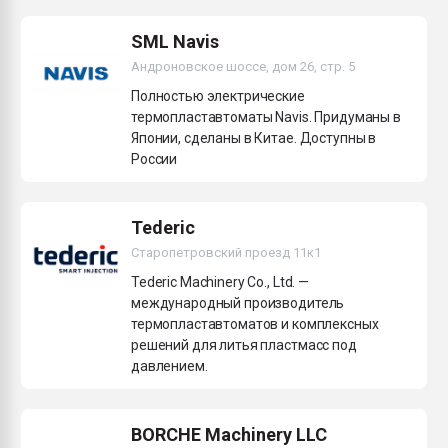
Всё, что касается выду
бутылок
SML Navis
Андроновское шоссе, дом 26, стр. 5
ПЕРЕЙТИ НА 
Полностью электрические
термопластавтоматы Navis. Придуманы в
Японии, сделаны в Китае. Доступны в
России
Tederic
Старопетровский проезд 11к1
Tederic Machinery Co., Ltd. —
международный производитель
термопластавтоматов и комплексных
решений для литья пластмасс под
давлением.
BORCHE Machinery LLC