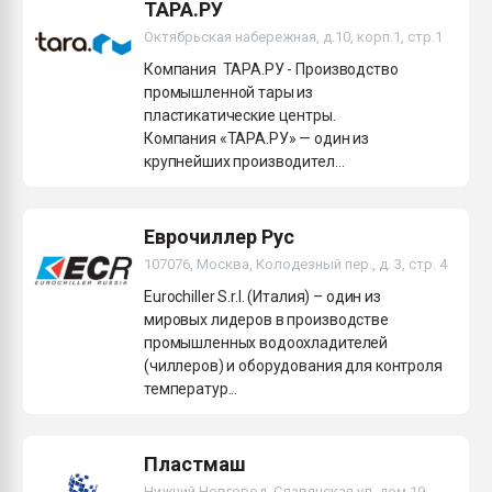
ТАРА.РУ
Октябрьская набережная, д.10, корп.1, стр.1
Компания ТАРА.РУ - Производство
промышленной тары из
пластикатические центры.
Компания «ТАРА.РУ» — один из
крупнейших производител...
Еврочиллер Рус
107076, Москва, Колодезный пер., д. 3, стр. 4
Eurochiller S.r.l. (Италия) – один из
мировых лидеров в производстве
промышленных водоохладителей
(чиллеров) и оборудования для контроля
температур...
Пластмаш
Нижний Новгород, Славянская ул, дом 19,