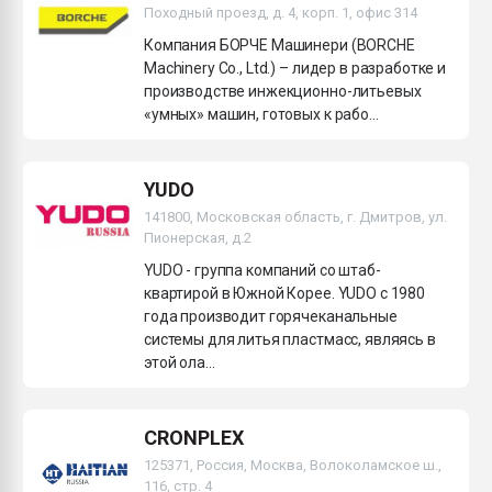
Походный проезд, д. 4, корп. 1, офис 314
Компания БОРЧЕ Машинери (BORCHE
Machinery Co., Ltd.) – лидер в разработке и
производстве инжекционно-литьевых
«умных» машин, готовых к рабо...
YUDO
141800, Московская область, г. Дмитров, ул.
Пионерская, д.2
YUDO - группа компаний со штаб-
квартирой в Южной Корее. YUDO c 1980
года производит горячеканальные
системы для литья пластмасс, являясь в
этой ола...
CRONPLEX
125371, Россия, Москва, Волоколамское ш.,
116, стр. 4