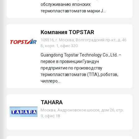
обслуживанию японских
термопластавтоматов марки J...
Компания TOPSTAR
109316, г. Москва, Волгоградский пр-кт, д. 46
Б, корп. 1, офис 320
Guangdong Topstar Technology Co., Ltd. –
первое в провинции Гуандун
предприятие по производству
термопластавтоматов (ТПА), роботов,
чиллеро...
TAHARA
Москва, Андроновское шоссе, дом 26, стр.
9, офис 18