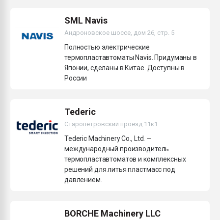
Всё, что касается выду
бутылок
SML Navis
Андроновское шоссе, дом 26, стр. 5
ПЕРЕЙТИ НА 
Полностью электрические
термопластавтоматы Navis. Придуманы в
Японии, сделаны в Китае. Доступны в
России
Tederic
Старопетровский проезд 11к1
Tederic Machinery Co., Ltd. —
международный производитель
термопластавтоматов и комплексных
решений для литья пластмасс под
давлением.
BORCHE Machinery LLC