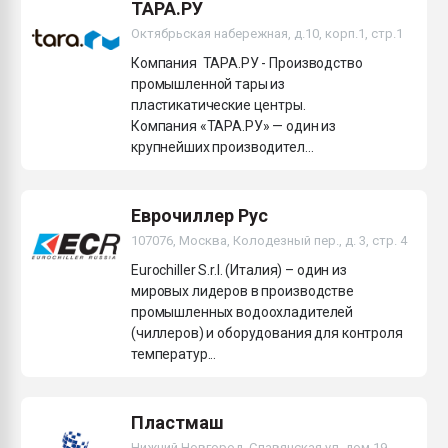
ТАРА.РУ
Октябрьская набережная, д.10, корп.1, стр.1
Компания ТАРА.РУ - Производство
промышленной тары из
пластикатические центры.
Компания «ТАРА.РУ» — один из
крупнейших производител...
Еврочиллер Рус
107076, Москва, Колодезный пер., д. 3, стр. 4
Eurochiller S.r.l. (Италия) – один из
мировых лидеров в производстве
промышленных водоохладителей
(чиллеров) и оборудования для контроля
температур...
Пластмаш
Нижний Новгород, Славянская ул, дом 19,