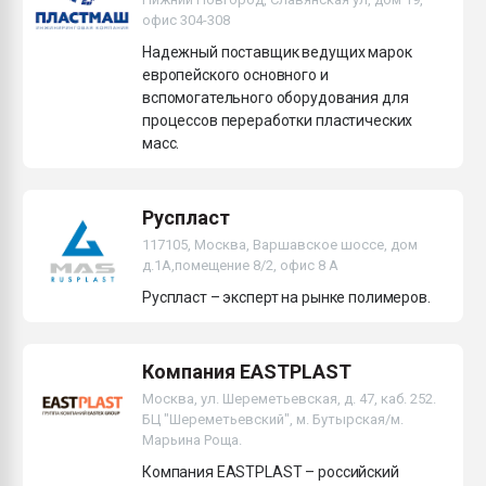
офис 304-308
Надежный поставщик ведущих марок
европейского основного и
вспомогательного оборудования для
процессов переработки пластических
масс.
Руспласт
117105, Москва, Варшавское шоссе, дом
д.1А,помещение 8/2, офис 8 А
Руспласт – эксперт на рынке полимеров.
Компания EASTPLAST
Москва, ул. Шереметьевская, д. 47, каб. 252.
БЦ "Шереметьевский", м. Бутырская/м.
Марьина Роща.
Компания EASTPLAST – российский