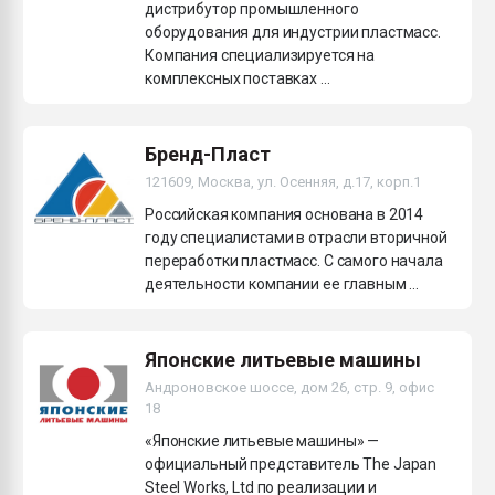
дистрибутор промышленного
оборудования для индустрии пластмасс.
Компания специализируется на
комплексных поставках ...
Бренд-Пласт
121609, Москва, ул. Осенняя, д.17, корп.1
Российская компания основана в 2014
году специалистами в отрасли вторичной
переработки пластмасс. С самого начала
деятельности компании ее главным ...
Японские литьевые машины
Андроновское шоссе, дом 26, стр. 9, офис
18
«Японские литьевые машины» —
официальный представитель The Japan
Steel Works, Ltd по реализации и