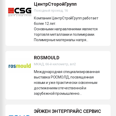
ЦентрСторойГрупп
Походный проезд, 16
Компания ЦентрСтройГрупп работает
более 12 лет.
Основными направлениями является
торговля металлами и полимерами.
Полимерные материалы напря...
ROSMOULD
МКАД, 66-й километр, вл2
Международная специализированная
выставка РОСМОЛД, посвященная
новым и уже практически освоенным
достижениям отечественной и
зарубежной промышленно...
ЭЙЖЕН ЭНТЕРПРАЙС СЕРВИС