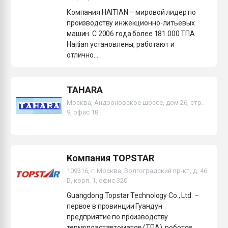
Компания HAITIAN – мировой лидер по
производству инжекционно-литьевых
машин. С 2006 года более 181.000 ТПА
Haitian установлены, работают и
отлично...
TAHARA
Москва, Андроновское шоссе, дом 26, стр.
9, офис 18
Компания TOPSTAR
109316, г. Москва, Волгоградский пр-кт, д. 46
Б, корп. 1, офис 320
Guangdong Topstar Technology Co., Ltd. –
первое в провинции Гуандун
предприятие по производству
термопластавтоматов (ТПА), роботов,