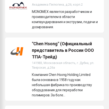
Академика Пилюгина, д.26, корп.2
MONOMEX является разработчиком и
производителем в области
компаундирования и экструзии, подачи и
дозирования.
"Chen Hsong" (Официальный
представитель в России ООО
ТПА-Трейд)
141983, Московская область, г. Дубна, ул.
Тверская, д.26а
Компания Chen Hsong Holding Limited
была основана в 1958 году как
небольшая фабрика по производству
оборудования для переработки
полимеров. За боле...