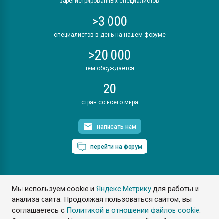
зарегистрированных специалистов
>3 000
специалистов в день на нашем форуме
>20 000
тем обсуждается
20
стран со всего мира
написать нам
перейти на форум
Мы используем cookie и
Яндекс.Метрику
для работы и
ПластЭксперт © 2006. Все права защищены
анализа сайта. Продолжая пользоваться сайтом, вы
Разрешается копирование материалов сайта с обязательной
ссылкой на www.e-plastic.ru
соглашаетесь с
Политикой в отношении файлов cookie
.