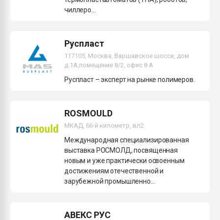
чиллеро...
Руспласт
117105, Москва, Варшавское шоссе, дом
д.1А,помещение 8/2, офис 8 А
Руспласт – эксперт на рынке полимеров.
ROSMOULD
МКАД, 66-й километр, вл2
Международная специализированная
выставка РОСМОЛД, посвященная
новым и уже практически освоенным
достижениям отечественной и
зарубежной промышленно...
АВЕКС РУС