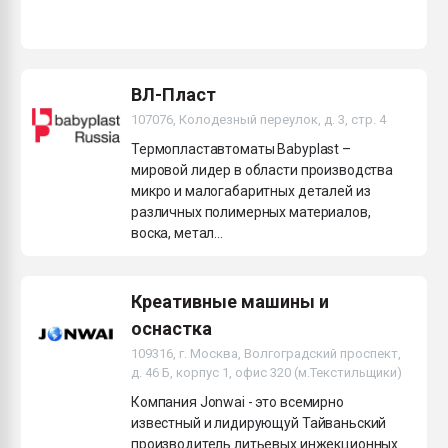
ВЛ-Пласт
107076, Колодезный переулок, д. 3, стр. 4
Термопластавтоматы Babyplast –
мировой лидер в области производства
микро и малогабаритных деталей из
различных полимерных материалов,
воска, метал...
Креативные машины и
оснастка
109316, г. Москва, Волгоградский проспект,
д. 46 Б, корпус 1, офис 320 (м.Текстильщики)
Компания Jonwai - это всемирно
известный и лидирующуй Тайваньский
производитель литьевых инжекционных