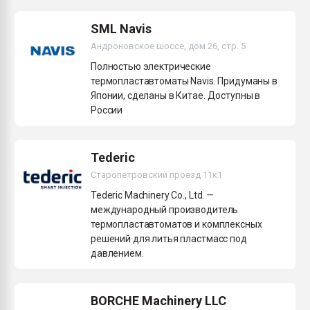
Всё, что касается выду
бутылок
SML Navis
Андроновское шоссе, дом 26, стр. 5
ПЕРЕЙТИ НА 
Полностью электрические
термопластавтоматы Navis. Придуманы в
Японии, сделаны в Китае. Доступны в
России
Tederic
Старопетровский проезд 11к1
Tederic Machinery Co., Ltd. —
международный производитель
термопластавтоматов и комплексных
решений для литья пластмасс под
давлением.
BORCHE Machinery LLC