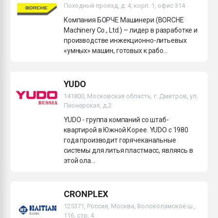
Походный проезд, д. 4, корп. 1, офис 314
Компания БОРЧЕ Машинери (BORCHE
Machinery Co., Ltd.) – лидер в разработке и
производстве инжекционно-литьевых
«умных» машин, готовых к рабо...
YUDO
141800, Московская область, г. Дмитров, ул.
Пионерская, д.2
YUDO - группа компаний со штаб-
квартирой в Южной Корее. YUDO c 1980
года производит горячеканальные
системы для литья пластмасс, являясь в
этой ола...
CRONPLEX
125371, Россия, Москва, Волоколамское ш.,
116, стр. 4