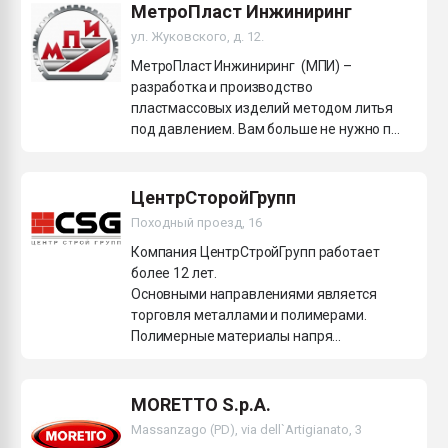
МетроПласт Инжиниринг
ул. Жуковского, д. 12.
МетроПласт Инжиниринг (МПИ) –
разработка и производство
пластмассовых изделий методом литья
под давлением. Вам больше не нужно п...
ЦентрСторойГрупп
Походный проезд, 16
Компания ЦентрСтройГрупп работает
более 12 лет.
Основными направлениями является
торговля металлами и полимерами.
Полимерные материалы напря...
MORETTO S.p.A.
Massanzago (PD), via dell`Artigianato, 3