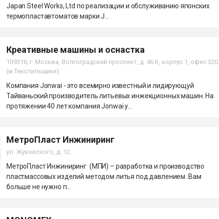
Japan Steel Works, Ltd по реализации и обслуживанию японских
термопластавтоматов марки J...
Креативные машины и оснастка
109316, г. Москва, Волгоградский проспект, д. 46 Б, корпус 1, офис 320
(м.Текстильщики)
Компания Jonwai - это всемирно известный и лидирующуй
Тайваньский производитель литьевых инжекционных машин. На
протяжении 40 лет компания Jonwai у...
МетроПласт Инжиниринг
ул. Жуковского, д. 12.
МетроПласт Инжиниринг (МПИ) – разработка и производство
пластмассовых изделий методом литья под давлением. Вам
больше не нужно п...