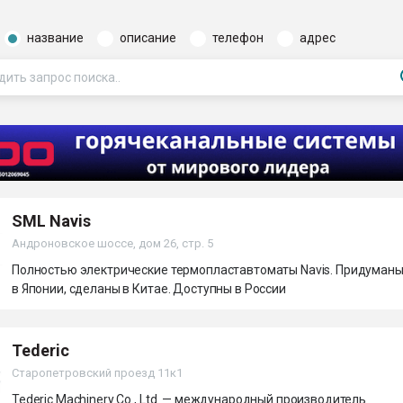
ва ПЭТ
название
описание
телефон
адрес
ФОРУМ
SML Navis
Андроновское шоссе, дом 26, стр. 5
Полностью электрические термопластавтоматы Navis. Придуман
в Японии, сделаны в Китае. Доступны в России
Tederic
Старопетровский проезд 11к1
Tederic Machinery Co., Ltd. — международный производитель