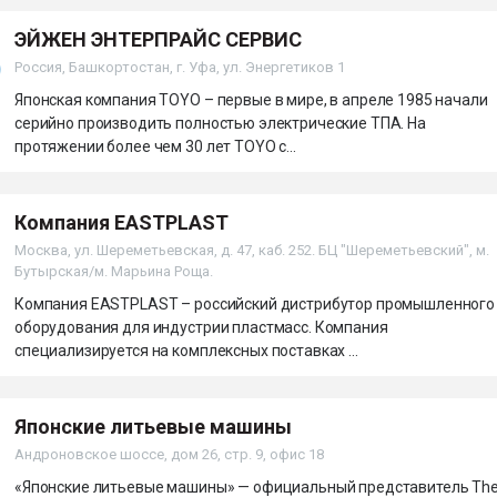
ЭЙЖЕН ЭНТЕРПРАЙС СЕРВИС
Россия, Башкортостан, г. Уфа, ул. Энергетиков 1
Японская компания TOYO – первые в мире, в апреле 1985 начали
серийно производить полностью электрические ТПА. На
протяжении более чем 30 лет TOYO с...
Компания EASTPLAST
Москва, ул. Шереметьевская, д. 47, каб. 252. БЦ "Шереметьевский", м.
Бутырская/м. Марьина Роща.
Компания EASTPLAST – российский дистрибутор промышленного
оборудования для индустрии пластмасс. Компания
специализируется на комплексных поставках ...
Японские литьевые машины
Андроновское шоссе, дом 26, стр. 9, офис 18
«Японские литьевые машины» — официальный представитель Th