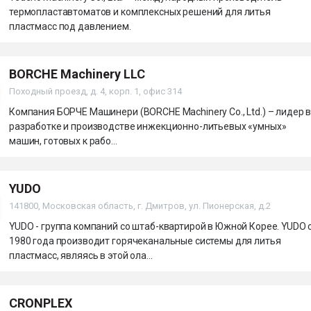
термопластавтоматов и комплексных решений для литья
пластмасс под давлением.
BORCHE Machinery LLC
Походный проезд, д. 4, корп. 1, офис 314
Компания БОРЧЕ Машинери (BORCHE Machinery Co., Ltd.) – лидер 
разработке и производстве инжекционно-литьевых «умных»
машин, готовых к рабо...
YUDO
141800, Московская область, г. Дмитров, ул. Пионерская, д.2
YUDO - группа компаний со штаб-квартирой в Южной Корее. YUDO 
1980 года производит горячеканальные системы для литья
пластмасс, являясь в этой ола...
CRONPLEX