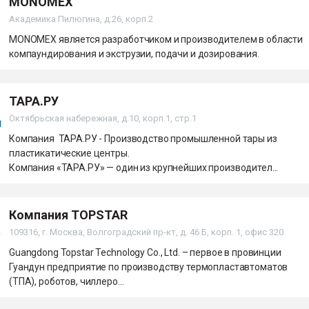
MONOMEX
Академика Пилюгина, д.26, корп.2
MONOMEX является разработчиком и производителем в области
компаундирования и экструзии, подачи и дозирования.
ТАРА.РУ
Октябрьская набережная, д.10, корп.1, стр.1
Компания ТАРА.РУ - Производство промышленной тары из
пластикатические центры.
Компания «ТАРА.РУ» — один из крупнейших производител...
Компания TOPSTAR
109316, г. Москва, Волгоградский пр-кт, д. 46 Б, корп. 1, офис 320
Guangdong Topstar Technology Co., Ltd. – первое в провинции
Гуандун предприятие по производству термопластавтоматов
(ТПА), роботов, чиллеро...