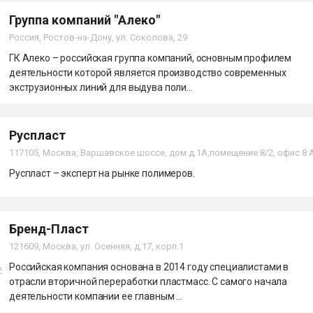
Группа компаний "Алеко"
Россия, Ростов-на-Дону, ул. Соколова, 29
ГК Алеко – российская группа компаний, основным профилем
деятельности которой является производство современных
экструзионных линий для выдува поли...
Руспласт
117105, Москва, Варшавское шоссе, дом д.1А,помещение 8/2, офис 8 
Руспласт – эксперт на рынке полимеров.
Бренд-Пласт
121609, Москва, ул. Осенняя, д.17, корп.1
Российская компания основана в 2014 году специалистами в
отрасли вторичной переработки пластмасс. С самого начала
деятельности компании ее главным ...