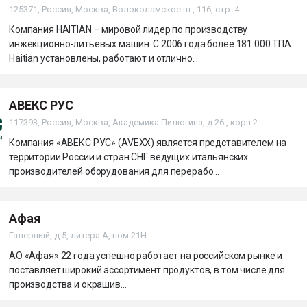
125371, Россия, Москва, Волоколамское ш., 116, стр. 4
Компания HAITIAN – мировой лидер по производству
инжекционно-литьевых машин. С 2006 года более 181.000 ТПА
Haitian установлены, работают и отлично...
АВЕКС РУС
117393, Россия, Москва, Академика Пилюгина, д.26 , корп.2
Компания «АВЕКС РУС» (AVEXX) является представителем на
территории России и стран СНГ ведущих итальянских
производителей оборудования для перерабо...
Афая
Галерный, д.5, литера А, пом.21H
АО «Афая» 22 года успешно работает на российском рынке и
поставляет широкий ассортимент продуктов, в том числе для
производства и окрашив...