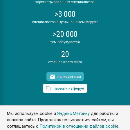
зарегистрированных специалистов
>3 000
специалистов в день на нашем форуме
>20 000
тем обсуждается
20
стран со всего мира
написать нам
перейти на форум
Мы используем cookie и
Яндекс.Метрику
для работы и
ПластЭксперт © 2006. Все права защищены
анализа сайта. Продолжая пользоваться сайтом, вы
Разрешается копирование материалов сайта с обязательной
ссылкой на www.e-plastic.ru
соглашаетесь с
Политикой в отношении файлов cookie
.