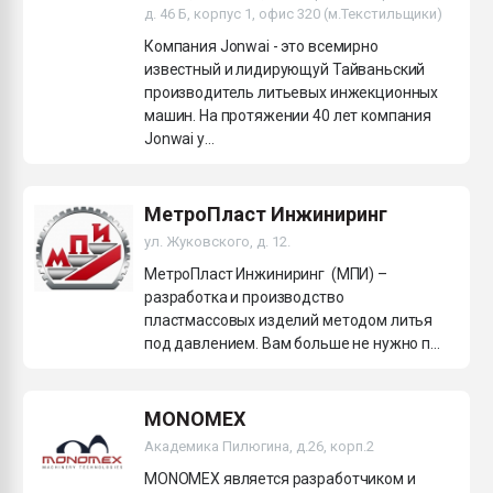
д. 46 Б, корпус 1, офис 320 (м.Текстильщики)
Компания Jonwai - это всемирно
известный и лидирующуй Тайваньский
производитель литьевых инжекционных
машин. На протяжении 40 лет компания
Jonwai у...
МетроПласт Инжиниринг
ул. Жуковского, д. 12.
МетроПласт Инжиниринг (МПИ) –
разработка и производство
пластмассовых изделий методом литья
под давлением. Вам больше не нужно п...
MONOMEX
Академика Пилюгина, д.26, корп.2
MONOMEX является разработчиком и