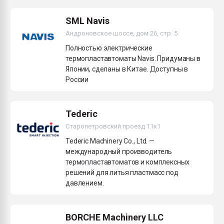
Armaloy PC/ABS-1IM че
SML Navis
Андроновское шоссе, дом 26, стр. 5
ПЕРЕЙТИ НА 
Полностью электрические
термопластавтоматы Navis. Придуманы в
Японии, сделаны в Китае. Доступны в
России
Tederic
Старопетровский проезд 11к1
Tederic Machinery Co., Ltd. —
международный производитель
термопластавтоматов и комплексных
решений для литья пластмасс под
давлением.
BORCHE Machinery LLC