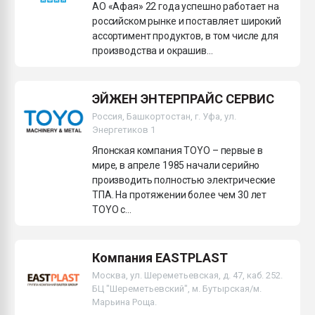
АО «Афая» 22 года успешно работает на
российском рынке и поставляет широкий
ассортимент продуктов, в том числе для
производства и окрашив...
ЭЙЖЕН ЭНТЕРПРАЙС СЕРВИС
Россия, Башкортостан, г. Уфа, ул.
Энергетиков 1
Японская компания TOYO – первые в
мире, в апреле 1985 начали серийно
производить полностью электрические
ТПА. На протяжении более чем 30 лет
TOYO с...
Компания EASTPLAST
Москва, ул. Шереметьевская, д. 47, каб. 252.
БЦ "Шереметьевский", м. Бутырская/м.
Марьина Роща.