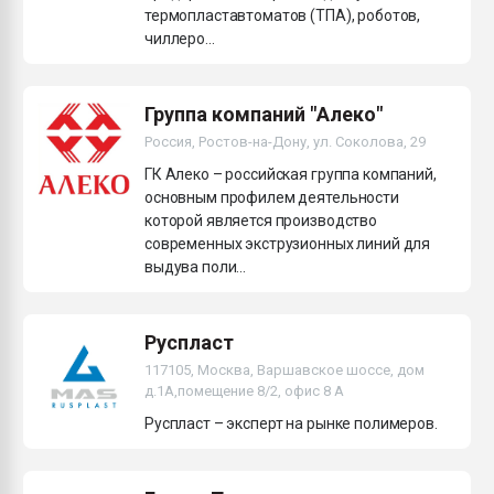
термопластавтоматов (ТПА), роботов,
чиллеро...
Группа компаний "Алеко"
Россия, Ростов-на-Дону, ул. Соколова, 29
ГК Алеко – российская группа компаний,
основным профилем деятельности
которой является производство
современных экструзионных линий для
выдува поли...
Руспласт
117105, Москва, Варшавское шоссе, дом
д.1А,помещение 8/2, офис 8 А
Руспласт – эксперт на рынке полимеров.