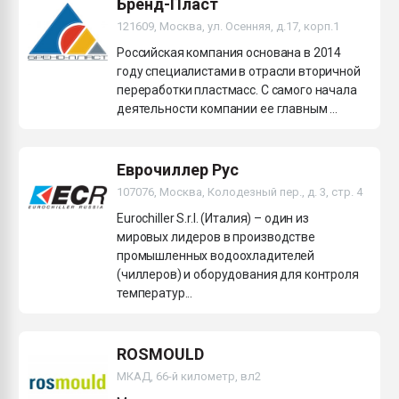
Бренд-Пласт
121609, Москва, ул. Осенняя, д.17, корп.1
Российская компания основана в 2014
году специалистами в отрасли вторичной
переработки пластмасс. С самого начала
деятельности компании ее главным ...
Еврочиллер Рус
107076, Москва, Колодезный пер., д. 3, стр. 4
Eurochiller S.r.l. (Италия) – один из
мировых лидеров в производстве
промышленных водоохладителей
(чиллеров) и оборудования для контроля
температур...
ROSMOULD
МКАД, 66-й километр, вл2