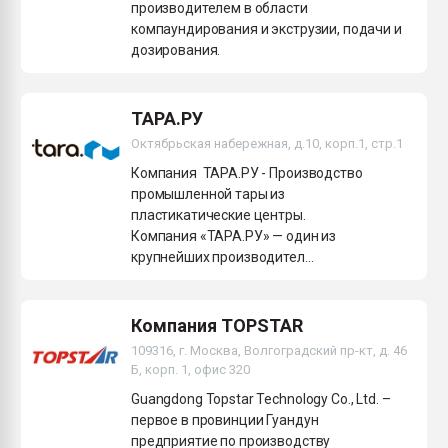
производителем в области
компаундирования и экструзии, подачи и
дозирования.
ТАРА.РУ
Октябрьская набережная, д.10, корп.1, стр.1
Компания ТАРА.РУ - Производство
промышленной тары из
пластикатические центры.
Компания «ТАРА.РУ» — один из
крупнейших производител...
Компания TOPSTAR
109316, г. Москва, Волгоградский пр-кт, д. 46
Б, корп. 1, офис 320
Guangdong Topstar Technology Co., Ltd. –
первое в провинции Гуандун
предприятие по производству