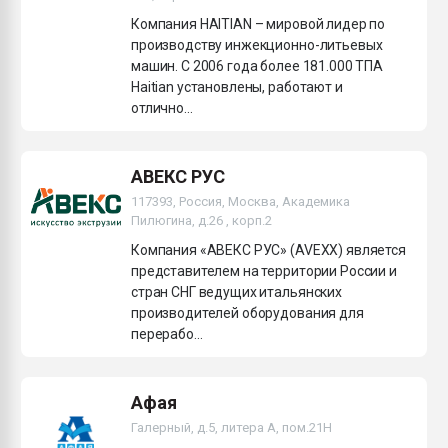
Компания HAITIAN – мировой лидер по
производству инжекционно-литьевых
машин. С 2006 года более 181.000 ТПА
Haitian установлены, работают и
отлично...
АВЕКС РУС
117393, Россия, Москва, Академика
Пилюгина, д.26 , корп.2
Компания «АВЕКС РУС» (AVEXX) является
представителем на территории России и
стран СНГ ведущих итальянских
производителей оборудования для
перерабо...
Афая
Галерный, д.5, литера А, пом.21H