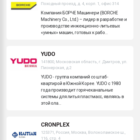
Походный проезд, д. 4, корп. 1, офис 314
Компания БОРЧЕ Машинери (BORCHE
Machinery Co., Ltd.) – лидер в разработке и
производстве инжекционно-литьевых
«умных» машин, готовых к рабо...
YUDO
141800, Московская область, г. Дмитров, ул.
Пионерская, д.2
YUDO - группа компаний со штаб-
квартирой в Южной Корее. YUDO c 1980
года производит горячеканальные
системы для литья пластмасс, являясь в
этой ола...
CRONPLEX
125371, Россия, Москва, Волоколамское ш.,
116, стр. 4