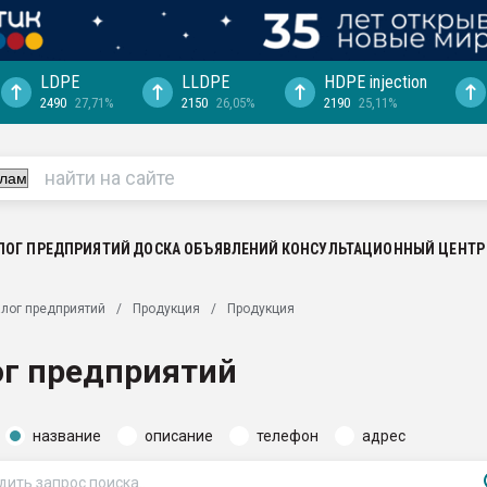
LDPE
LLDPE
HDPE injection
2490
27,71%
2150
26,05%
2190
25,11%
еса -
ината полного
"Ижевскому
ватить рынок
ЛОГ ПРЕДПРИЯТИЙ
ДОСКА ОБЪЯВЛЕНИЙ
КОНСУЛЬТАЦИОННЫЙ ЦЕНТР
ериала
машины:
лог предприятий
Продукция
Продукция
, с.-в.
ог предприятий
ция выходит на
отке
название
описание
телефон
адрес
ь" довольна
ьном рынке