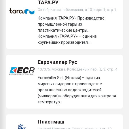
ТАРА.РУ
Октябрьская набережная, д.10, корп.1, стр.1
Компания ТАРА.РУ - Производство
промышленной тары из
пластикатические центры.
Компания «ТАРА.РУ» — один из
крупнейших производител...
Еврочиллер Рус
107076, Москва, Колодезный пер., д. 3, стр. 4
Eurochiller S.r.l. (Италия) – один из
мировых лидеров в производстве
промышленных водоохладителей
(чиллеров) и оборудования для контроля
температур...
Пластмаш
Нижний Новгород, Славянская ул, дом 19,