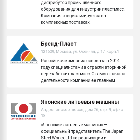
дистрибутор промышленного
оборудования для индустрии пластмасс.
Компания специализируется на
комплексных поставках ...
Бренд-Пласт
121609, Москва, ул. Осенняя, д.17, корп.1
Российская компания основана в 2014
году специалистами в отрасли вторичной
переработки пластмасс. С самого начала
деятельности компании ее главным ...
Японские литьевые машины
Андроновское шоссе, дом 26, стр. 9, офис
18
«Японские литьевые машины» —
официальный представитель The Japan
Steel Works, Ltd по реализации и