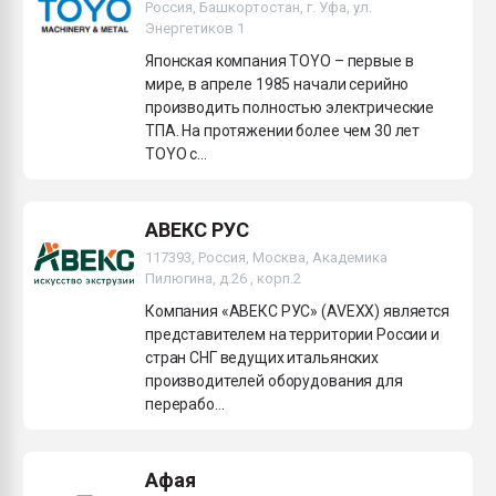
Россия, Башкортостан, г. Уфа, ул.
Энергетиков 1
Японская компания TOYO – первые в
мире, в апреле 1985 начали серийно
производить полностью электрические
ТПА. На протяжении более чем 30 лет
TOYO с...
АВЕКС РУС
117393, Россия, Москва, Академика
Пилюгина, д.26 , корп.2
Компания «АВЕКС РУС» (AVEXX) является
представителем на территории России и
стран СНГ ведущих итальянских
производителей оборудования для
перерабо...
Афая