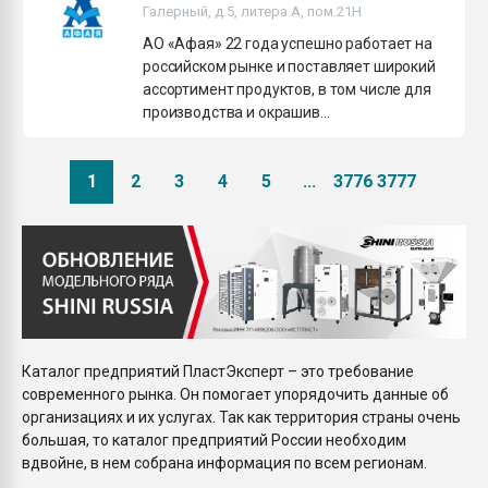
Галерный, д.5, литера А, пом.21H
АО «Афая» 22 года успешно работает на
российском рынке и поставляет широкий
ассортимент продуктов, в том числе для
производства и окрашив...
1
2
3
4
5
...
3776
3777
Каталог предприятий ПластЭксперт – это требование
современного рынка. Он помогает упорядочить данные об
организациях и их услугах. Так как территория страны очень
большая, то каталог предприятий России необходим
вдвойне, в нем собрана информация по всем регионам.