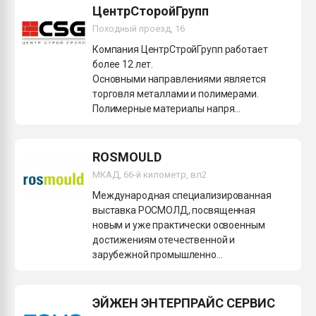
ЦентрСторойГрупп
Походный проезд, 16
Компания ЦентрСтройГрупп работает
более 12 лет.
Основными направлениями является
торговля металлами и полимерами.
Полимерные материалы напря...
ROSMOULD
МКАД, 66-й километр, вл2
Международная специализированная
выставка РОСМОЛД, посвященная
новым и уже практически освоенным
достижениям отечественной и
зарубежной промышленно...
ЭЙЖЕН ЭНТЕРПРАЙС СЕРВИС