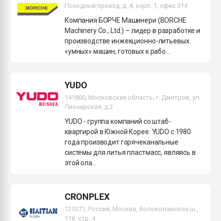
Походный проезд, д. 4, корп. 1, офис 314
Компания БОРЧЕ Машинери (BORCHE
Machinery Co., Ltd.) – лидер в разработке и
производстве инжекционно-литьевых
«умных» машин, готовых к рабо...
YUDO
141800, Московская область, г. Дмитров, ул.
Пионерская, д.2
YUDO - группа компаний со штаб-
квартирой в Южной Корее. YUDO c 1980
года производит горячеканальные
системы для литья пластмасс, являясь в
этой ола...
CRONPLEX
125371, Россия, Москва, Волоколамское ш.,
116, стр. 4