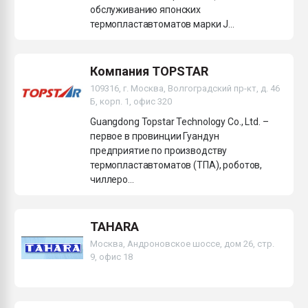
обслуживанию японских
термопластавтоматов марки J...
Компания TOPSTAR
109316, г. Москва, Волгоградский пр-кт, д. 46
Б, корп. 1, офис 320
Guangdong Topstar Technology Co., Ltd. –
первое в провинции Гуандун
предприятие по производству
термопластавтоматов (ТПА), роботов,
чиллеро...
TAHARA
Москва, Андроновское шоссе, дом 26, стр.
9, офис 18