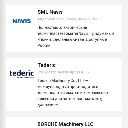
Всё, что касается выду
бутылок
SML Navis
Андроновское шоссе, дом 26, стр. 5
ПЕРЕЙТИ НА 
Полностью электрические
термопластавтоматы Navis. Придуманы в
Японии, сделаны в Китае. Доступны в
России
Tederic
Старопетровский проезд 11к1
Tederic Machinery Co., Ltd. —
международный производитель
термопластавтоматов и комплексных
решений для литья пластмасс под
давлением.
BORCHE Machinery LLC