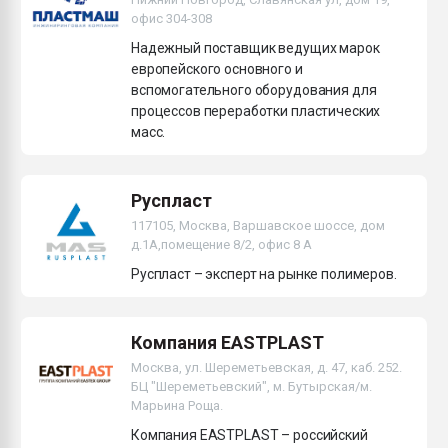
офис 304-308
Надежный поставщик ведущих марок
европейского основного и
вспомогательного оборудования для
процессов переработки пластических
масс.
Руспласт
117105, Москва, Варшавское шоссе, дом
д.1А,помещение 8/2, офис 8 А
Руспласт – эксперт на рынке полимеров.
Компания EASTPLAST
Москва, ул. Шереметьевская, д. 47, каб. 252.
БЦ "Шереметьевский", м. Бутырская/м.
Марьина Роща.
Компания EASTPLAST – российский