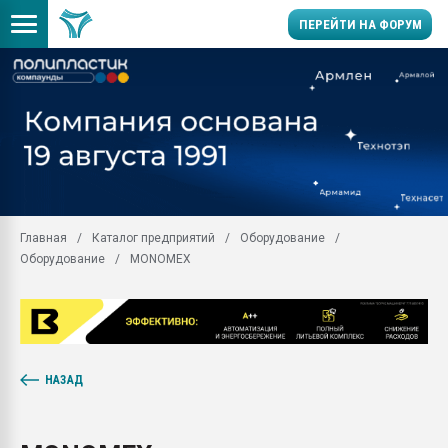
ПЕРЕЙТИ НА ФОРУМ
Продажа готового бизн
производство SPC лам
цикла
29.07.2026 ФРП помог 
заводу пластмасс" зах
ППЭ
Главная
Каталог предприятий
Оборудование
Помощь в подборе мат
Оборудование
MONOMEX
Вакуум-формовочные 
ближайшее подмосковье
Подмосковье, Москва
28.07.2026 Автоматиза
первый план в перераб
пластмасс
НАЗАД
28.07.2026 "Техноникол
ситуацией на строител