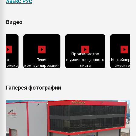
АВЕКС РУС
Видео
Производство
о
Линия
шумоизоляционного
Контейнерны
Мономекс
компаундирования
листа
смеситель
Галерея фотографий