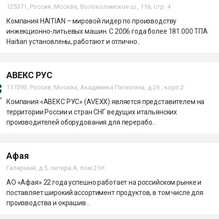
125371, Россия, Москва, Волоколамское ш., 116, стр. 4
Компания HAITIAN – мировой лидер по производству
инжекционно-литьевых машин. С 2006 года более 181.000 ТПА
Haitian установлены, работают и отлично...
АВЕКС РУС
117393, Россия, Москва, Академика Пилюгина, д.26 , корп.2
Компания «АВЕКС РУС» (AVEXX) является представителем на
территории России и стран СНГ ведущих итальянских
производителей оборудования для перерабо...
Афая
Галерный, д.5, литера А, пом.21H
АО «Афая» 22 года успешно работает на российском рынке и
поставляет широкий ассортимент продуктов, в том числе для
производства и окрашив...