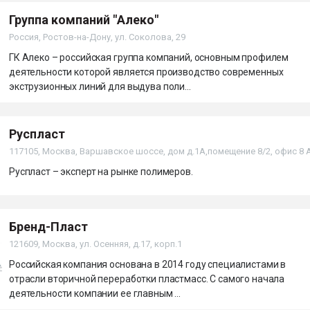
Группа компаний "Алеко"
Россия, Ростов-на-Дону, ул. Соколова, 29
ГК Алеко – российская группа компаний, основным профилем
деятельности которой является производство современных
экструзионных линий для выдува поли...
Руспласт
117105, Москва, Варшавское шоссе, дом д.1А,помещение 8/2, офис 8 
Руспласт – эксперт на рынке полимеров.
Бренд-Пласт
121609, Москва, ул. Осенняя, д.17, корп.1
Российская компания основана в 2014 году специалистами в
отрасли вторичной переработки пластмасс. С самого начала
деятельности компании ее главным ...