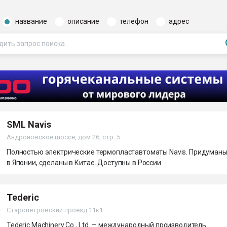
ва ПЭТ
название
описание
телефон
адрес
ФОРУМ
SML Navis
Андроновское шоссе, дом 26, стр. 5
Полностью электрические термопластавтоматы Navis. Придуман
в Японии, сделаны в Китае. Доступны в России
Tederic
Старопетровский проезд 11к1
Tederic Machinery Co., Ltd. — международный производитель