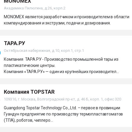
MONOMEX
Академика Пилюгина, д.26, корп.2
MONOMEX является разработчиком и производителем в области
компаундирования и экструзии, подачи и дозирования.
ТАРА.РУ
Октябрьская набережная, д.10, корп.1, стр.1
Компания ТАРА.РУ - Производство промышленной тары из
пластикатические центры.
Компания «ТАРА.РУ» — один из крупнейших производител...
Компания TOPSTAR
109316, г. Москва, Волгоградский пр-кт, д. 46 Б, корп. 1, офис 320
Guangdong Topstar Technology Co., Ltd. – первое в провинции
Гуандун предприятие по производству термопластавтоматов
(ТПА), роботов, чиллеро...