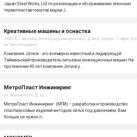
Japan Steel Works, Ltd по реализации и обслуживанию японских
термопластавтоматов марки J...
Креативные машины и оснастка
109316, г. Москва, Волгоградский проспект, д. 46 Б, корпус 1, офис 320
(м.Текстильщики)
Компания Jonwai - это всемирно известный и лидирующуй
Тайваньский производитель литьевых инжекционных машин. На
протяжении 40 лет компания Jonwai у...
МетроПласт Инжиниринг
ул. Жуковского, д. 12.
МетроПласт Инжиниринг (МПИ) – разработка и производство
пластмассовых изделий методом литья под давлением. Вам
больше не нужно п...