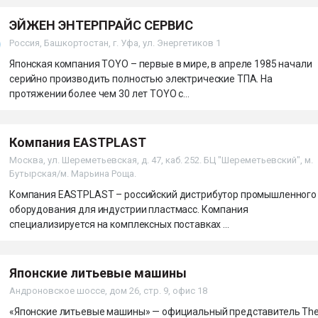
ЭЙЖЕН ЭНТЕРПРАЙС СЕРВИС
Россия, Башкортостан, г. Уфа, ул. Энергетиков 1
Японская компания TOYO – первые в мире, в апреле 1985 начали
серийно производить полностью электрические ТПА. На
протяжении более чем 30 лет TOYO с...
Компания EASTPLAST
Москва, ул. Шереметьевская, д. 47, каб. 252. БЦ "Шереметьевский", м.
Бутырская/м. Марьина Роща.
Компания EASTPLAST – российский дистрибутор промышленного
оборудования для индустрии пластмасс. Компания
специализируется на комплексных поставках ...
Японские литьевые машины
Андроновское шоссе, дом 26, стр. 9, офис 18
«Японские литьевые машины» — официальный представитель Th