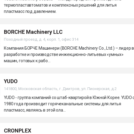
термопластавтоматов и комплексных решений для литья
пластмасс под давлением.
BORCHE Machinery LLC
Походный проезд, д. 4, корп. 1, офис 314
Компания БОРЧЕ Машинери (BORCHE Machinery Co., Ltd.) – лидер 
разработке и производстве инжекционно-литьевых «умных»
машин, готовых к рабо...
YUDO
141800, Московская область, г. Дмитров, ул. Пионерская, д.2
YUDO - группа компаний со штаб-квартирой в Южной Корее. YUDO 
1980 года производит горячеканальные системы для литья
пластмасс, являясь в этой ола...
CRONPLEX