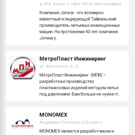
д. 46 Б, корпус 1, офис 320 (м.Текстильщики)
Компания Jonwai - это всемирно
известный и лидирующуй Тайваньский
производитель литьевых инжекционных
машин. На протяжении 40 лет компания
Jonwai у...
МетроПласт Инжиниринг
ул. Жуковского, д. 12.
МетроПласт Инжиниринг (МПИ) –
разработка и производство
пластмассовых изделий методом литья
под давлением. Вам больше не нужно п...
MONOMEX
Академика Пилюгина, д.26, корп.2
MONOMEX является разработчиком и