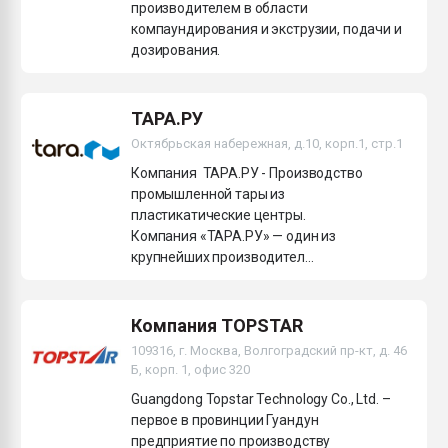
производителем в области
компаундирования и экструзии, подачи и
дозирования.
ТАРА.РУ
Октябрьская набережная, д.10, корп.1, стр.1
Компания ТАРА.РУ - Производство
промышленной тары из
пластикатические центры.
Компания «ТАРА.РУ» — один из
крупнейших производител...
Компания TOPSTAR
109316, г. Москва, Волгоградский пр-кт, д. 46
Б, корп. 1, офис 320
Guangdong Topstar Technology Co., Ltd. –
первое в провинции Гуандун
предприятие по производству