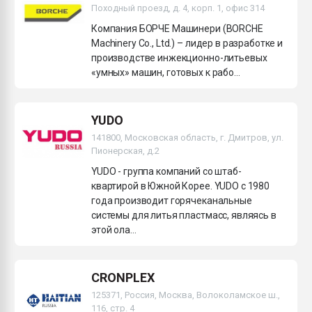
Походный проезд, д. 4, корп. 1, офис 314
Компания БОРЧЕ Машинери (BORCHE
Machinery Co., Ltd.) – лидер в разработке и
производстве инжекционно-литьевых
«умных» машин, готовых к рабо...
YUDO
141800, Московская область, г. Дмитров, ул.
Пионерская, д.2
YUDO - группа компаний со штаб-
квартирой в Южной Корее. YUDO c 1980
года производит горячеканальные
системы для литья пластмасс, являясь в
этой ола...
CRONPLEX
125371, Россия, Москва, Волоколамское ш.,
116, стр. 4