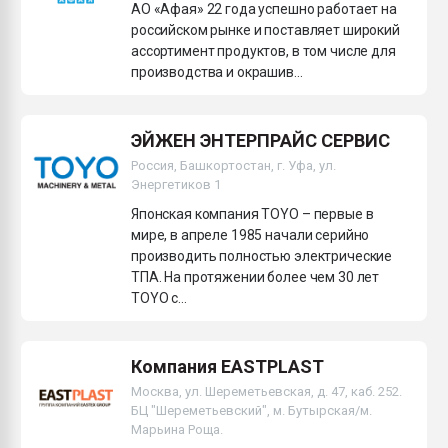
АО «Афая» 22 года успешно работает на
российском рынке и поставляет широкий
ассортимент продуктов, в том числе для
производства и окрашив...
ЭЙЖЕН ЭНТЕРПРАЙС СЕРВИС
Россия, Башкортостан, г. Уфа, ул.
Энергетиков 1
Японская компания TOYO – первые в
мире, в апреле 1985 начали серийно
производить полностью электрические
ТПА. На протяжении более чем 30 лет
TOYO с...
Компания EASTPLAST
Москва, ул. Шереметьевская, д. 47, каб. 252.
БЦ "Шереметьевский", м. Бутырская/м.
Марьина Роща.