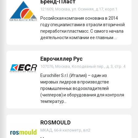
Бренд-Пласт
121609, Москва, ул. Осенняя, д.17, корп.1
Российская компания основана в 2014
году специалистами в отрасли вторичной
переработки пластмасс. С самого начала
деятельности компании ее главным ...
Еврочиллер Рус
107076, Москва, Колодезный пер., д. 3, стр. 4
Eurochiller S.r.l. (Италия) – один из
мировых лидеров в производстве
промышленных водоохладителей
(чиллеров) и оборудования для контроля
температур...
ROSMOULD
МКАД, 66-й километр, вл2