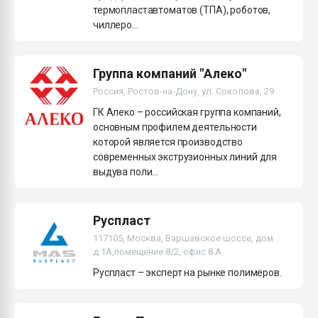
термопластавтоматов (ТПА), роботов,
чиллеро...
Группа компаний "Алеко"
Россия, Ростов-на-Дону, ул. Соколова, 29
ГК Алеко – российская группа компаний,
основным профилем деятельности
которой является производство
современных экструзионных линий для
выдува поли...
Руспласт
117105, Москва, Варшавское шоссе, дом
д.1А,помещение 8/2, офис 8 А
Руспласт – эксперт на рынке полимеров.