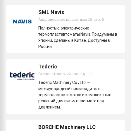
Всё, что касается выду
бутылок
SML Navis
Андроновское шоссе, дом 26, стр. 5
ПЕРЕЙТИ НА 
Полностью электрические
термопластавтоматы Navis. Придуманы в
Японии, сделаны в Китае. Доступны в
России
Tederic
Старопетровский проезд 11к1
Tederic Machinery Co., Ltd. —
международный производитель
термопластавтоматов и комплексных
решений для литья пластмасс под
давлением.
BORCHE Machinery LLC