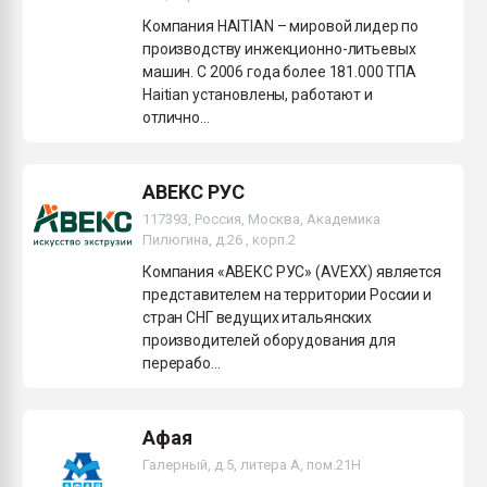
Компания HAITIAN – мировой лидер по
производству инжекционно-литьевых
машин. С 2006 года более 181.000 ТПА
Haitian установлены, работают и
отлично...
АВЕКС РУС
117393, Россия, Москва, Академика
Пилюгина, д.26 , корп.2
Компания «АВЕКС РУС» (AVEXX) является
представителем на территории России и
стран СНГ ведущих итальянских
производителей оборудования для
перерабо...
Афая
Галерный, д.5, литера А, пом.21H