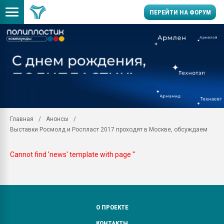
ПЕРЕЙТИ НА ФОРУМ
29.07.2026 ФРП помог 
заводу пластмасс" зах
ППЭ
Помощь в подборе мат
Вакуум-формовочные 
ближайшее подмосковье
Главная
Анонсы
Подмосковье, Москва
Выставки Росмолд и Роспласт 2017 проходят в Москве, обсуждаем
28.07.2026 Автоматиза
первый план в перераб
Cannot find 'news' template with page ''
пластмасс
28.07.2026 "Техноникол
ситуацией на строител
Всё, что касается выду
бутылок
О ПРОЕКТЕ
КОНТАКТЫ
Материал поверхности 